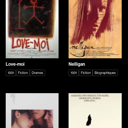
Adam Camil
Adam Mark
Adams Dominique
Alacchi Carlo
Albernhe Tremblay Édouard
Albert Geneviève
Aliassa Babek
Alkhalidey Adib
Allard Gabriel
Allard Geneviève
Allen Jeremy Peter
Alleyn Jennifer
Almond Paul
Anderson Michael
Love-moi
Nelligan
André G. Lauraine
Angers Richard
1991
Fiction
Drames
1991
Fiction
Biographiques
Angrignon Yves
Annaud Jean-Jacques
Antaki Joseph
Anthian Pierre
Arango Juan Andrés
Arcand Paul
Arcand Denys
Archambault Louise
Archambault Sylvain
Arsenault Mychel
Arseneau Bussières Philippe
Arsin Jean