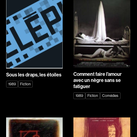
Romantiques
Science-fiction
Sports
Thrillers
Western
Décennies
1920
1930
1940
1950
Comment faire l'amour
Sous les draps, les étoiles
1960
1970
avec un nègre sans se
1989
Fiction
1980
1990
fatiguer
2000
2010
1989
Fiction
Comédies
2020
Réalisateur
(Daniel Grou) Podz
Absa Moussa Sene