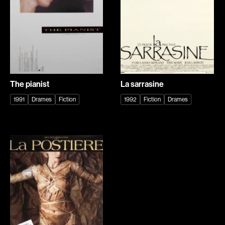
Arson Ann
Asselin Olivier
Asselin Jean-François
Attenborough Richard
Aubert Robin
Aubin David
Recherche par mots-clés
Aubry François
Audy Michel
Films, personnes, entrevues, bandes annonces ...
Aurtenèche Albéric
Ayotte Zachary
The pianist
La sarrasine
Azzopardi Mario
Baillargeon Paule
1991
Drames
Fiction
1992
Fiction
Drames
Baldi Gian Vittorio
Ball Ara
Barabé Charles
Barbancourt Marie Ange
Barbeau Paul
Barbeau Manon
Barbeau-Lavalette Anaïs
Baric Nancy
Barichello Rudy
Baril Céline
Barilliet France
Barnaby Jeff
Barrilliet Fabrice
Baruchel Jay
Barzman Paolo
Bastien Pierre