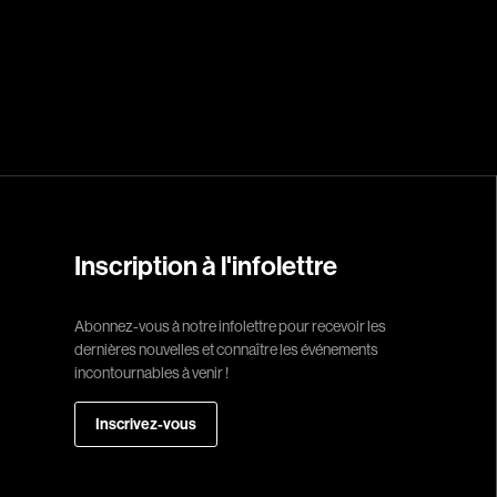
Réalisateur
(Daniel Grou) Po
Adam Camil
Adams Dominiqu
Albernhe Trembl
Aliassa Babek
Allard Gabriel
Inscription à l'infolettre
Allen Jeremy Pete
Abonnez-vous à notre infolettre pour recevoir les
Almond Paul
dernières nouvelles et connaître les événements
André G. Laurain
incontournables à venir !
Angrignon Yves
Inscrivez-vous
Antaki Joseph
Arango Juan And