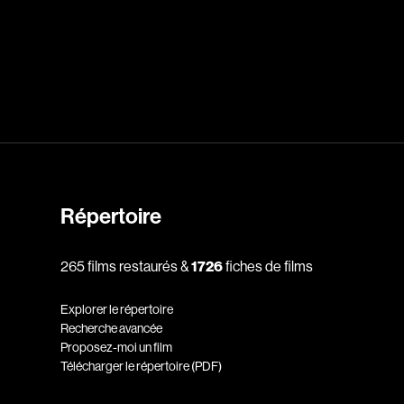
dz
Absa Moussa Sene
Adam Mark
e
Alacchi Carlo
ay Édouard
Albert Geneviève
Alkhalidey Adib
Allard Geneviève
Répertoire
r
Alleyn Jennifer
265 films restaurés &
1726
fiches de films
Anderson Michael
e
Angers Richard
Explorer le répertoire
Annaud Jean-Jacques
Recherche avancée
Proposez-moi un film
Anthian Pierre
Télécharger le répertoire (PDF)
rés
Arcand Paul