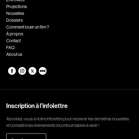
Projections
Romantiques
Science-fiction
Nouvelles
Sports
Thrillers
Dossiers
Comment louer un film ?
Western
À propos
Contact
Décennies
FAQ
About us
1920
1930
1940
1950
1960
1970
1980
1990
2000
2010
Inscription à l'infolettre
2020
Abonnez-vous à notre infolettre pour recevoir les dernières nouvelles
Réalisateur
et connaître les événements incontournables à venir !
(Daniel Grou) Podz
Absa Moussa Sene