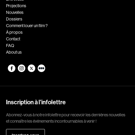
Projections
Romantiques
Science-fiction
Nouvelles
Sports
Thrillers
Dossiers
Comment louer un film ?
Western
À propos
Contact
Décennies
FAQ
About us
1920
1930
1940
1950
1960
1970
1980
1990
2000
2010
Inscription à l'infolettre
2020
Abonnez-vous à notre infolettre pour recevoir les dernières nouvelles
Réalisateur
et connaître les événements incontournables à venir !
(Daniel Grou) Podz
Absa Moussa Sene