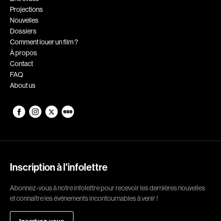
Projections
Romantiques
Science-fiction
Nouvelles
Sports
Thrillers
Dossiers
Comment louer un film ?
Western
À propos
Contact
Décennies
FAQ
About us
1920
1930
1940
1950
1960
1970
1980
1990
2000
2010
Inscription à l'infolettre
2020
Abonnez-vous à notre infolettre pour recevoir les dernières nouvelles
Réalisateur
et connaître les événements incontournables à venir !
(Daniel Grou) Podz
Absa Moussa Sene