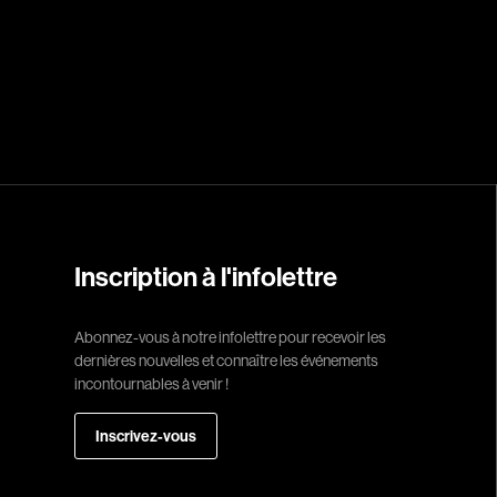
Réalisateur
(Daniel Grou) Po
Adam Camil
Adams Dominiqu
Albernhe Trembl
Aliassa Babek
Inscription à l'infolettre
Allard Gabriel
Allen Jeremy Pete
Abonnez-vous à notre infolettre pour recevoir les
dernières nouvelles et connaître les événements
Almond Paul
incontournables à venir !
André G. Laurain
Angrignon Yves
Inscrivez-vous
Antaki Joseph