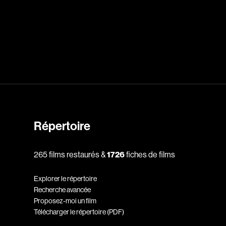
dz
Absa Moussa Sene
Adam Mark
e
Alacchi Carlo
ay Édouard
Albert Geneviève
Alkhalidey Adib
Répertoire
Allard Geneviève
r
Alleyn Jennifer
265 films restaurés &
1726
fiches de films
Anderson Michael
Explorer le répertoire
e
Angers Richard
Recherche avancée
Annaud Jean-Jacques
Proposez-moi un film
Télécharger le répertoire (PDF)
Anthian Pierre