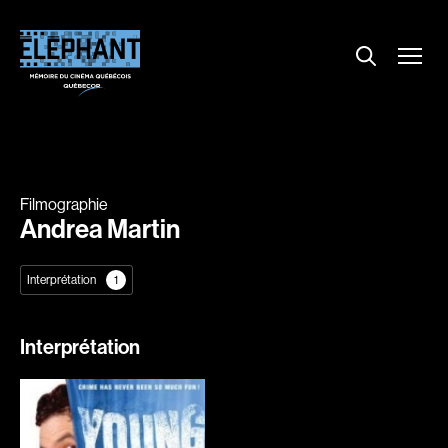
Menu
Explorer le répertoire
Projections
Entrevues
Nouvelles
Filmographie
À propos
Andrea Martin
Dossiers
Interprétation
1
Comment louer un film ?
Contact
FAQ
Interprétation
About us