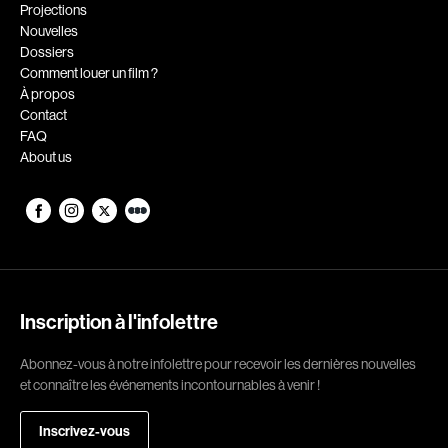
Romantiques
Science-fiction
Projections
Nouvelles
Sports
Thrillers
Dossiers
Western
Comment louer un film ?
À propos
Décennies
Contact
FAQ
1920
1930
About us
1940
1950
1960
1970
1980
1990
2000
2010
2020
Inscription à l'infolettre
Réalisateur
Abonnez-vous à notre infolettre pour recevoir les dernières nouvelles
et connaître les événements incontournables à venir !
(Daniel Grou) Podz
Absa Moussa Sene
Adam Camil
Adam Mark
Inscrivez-vous