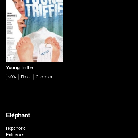
Explorer par
Genres
Action
Amateurs
Animation
Art
Aventure
Biographiques
Comédies
Comédies musicales
Young Triffie
Documentaires
Drames
2007
Fiction
Comédies
Érotiques
Étudiants
Famille
Fantastiques
Fiction
Guerre
Historiques
Horreur
Éléphant
Recherche par mots-clés
Indépendants
Jeunesse
Films, personnes, entrevues, bandes annonces ...
Répertoire
Musicaux
Policiers
Entrevues