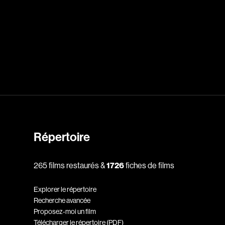
dz
Absa Moussa Sene
Adam Mark
e
Alacchi Carlo
ay Édouard
Albert Geneviève
Alkhalidey Adib
Allard Geneviève
Répertoire
r
Alleyn Jennifer
Anderson Michael
265 films restaurés &
1726
fiches de films
e
Angers Richard
Explorer le répertoire
Annaud Jean-Jacques
Recherche avancée
Proposez-moi un film
Anthian Pierre
Télécharger le répertoire (PDF)