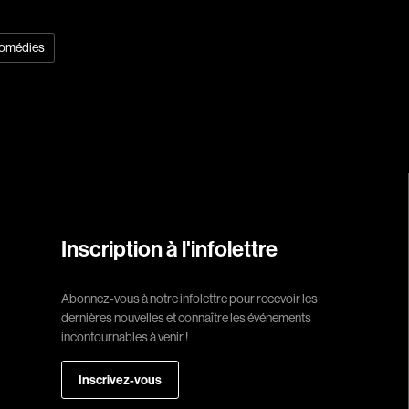
Réalisateur
omédies
(Daniel Grou) Po
Adam Camil
Adams Dominiqu
Albernhe Trembl
Aliassa Babek
Allard Gabriel
Inscription à l'infolettre
Allen Jeremy Pete
Abonnez-vous à notre infolettre pour recevoir les
Almond Paul
dernières nouvelles et connaître les événements
André G. Laurain
incontournables à venir !
Angrignon Yves
Inscrivez-vous
Antaki Joseph