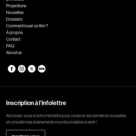
Projections
Romantiques
Science-fiction
Nouvelles
Sports
Thrillers
Dossiers
Comment louer un film ?
Western
À propos
Contact
Décennies
FAQ
About us
1920
1930
1940
1950
1960
1970
1980
1990
2000
2010
Inscription à l'infolettre
2020
Abonnez-vous à notre infolettre pour recevoir les dernières nouvelles
Réalisateur
et connaître les événements incontournables à venir !
(Daniel Grou) Podz
Absa Moussa Sene