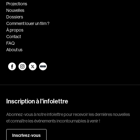
Romantiques
Science-fiction
Projections
Nouvelles
Sports
Thrillers
Dossiers
Western
Comment louer un film ?
À propos
Décennies
Contact
FAQ
1920
1930
About us
1940
1950
1960
1970
1980
1990
2000
2010
2020
Inscription à l'infolettre
Réalisateur
Abonnez-vous à notre infolettre pour recevoir les dernières nouvelles
et connaître les événements incontournables à venir !
(Daniel Grou) Podz
Absa Moussa Sene
Adam Camil
Adam Mark
Inscrivez-vous