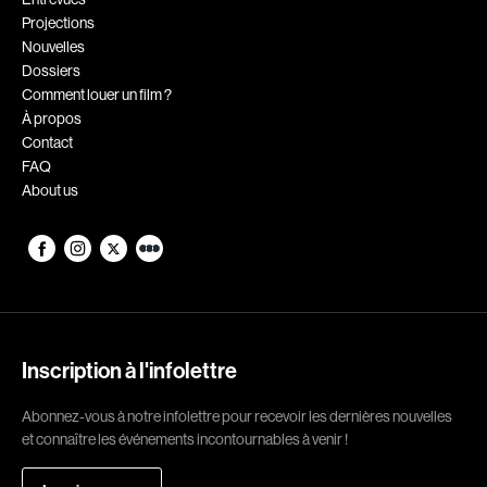
Projections
Romantiques
Science-fiction
Nouvelles
Sports
Thrillers
Dossiers
Comment louer un film ?
Western
À propos
Contact
Décennies
FAQ
About us
1920
1930
1940
1950
1960
1970
1980
1990
2000
2010
Inscription à l'infolettre
2020
Abonnez-vous à notre infolettre pour recevoir les dernières nouvelles
Réalisateur
et connaître les événements incontournables à venir !
(Daniel Grou) Podz
Absa Moussa Sene