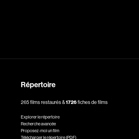
dz
Absa Moussa Sene
Adam Mark
e
Alacchi Carlo
ay Édouard
Albert Geneviève
Alkhalidey Adib
Allard Geneviève
Répertoire
r
Alleyn Jennifer
Anderson Michael
265 films restaurés &
1726
fiches de films
e
Angers Richard
Explorer le répertoire
Annaud Jean-Jacques
Recherche avancée
Proposez-moi un film
Anthian Pierre
Télécharger le répertoire (PDF)