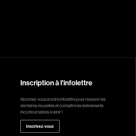
Réalisateur
(Daniel Grou) Po
Adam Camil
Adams Dominiqu
Albernhe Trembl
Aliassa Babek
Allard Gabriel
Inscription à l'infolettre
Allen Jeremy Pete
Abonnez-vous à notre infolettre pour recevoir les
Almond Paul
dernières nouvelles et connaître les événements
André G. Laurain
incontournables à venir !
Angrignon Yves
Inscrivez-vous
Antaki Joseph