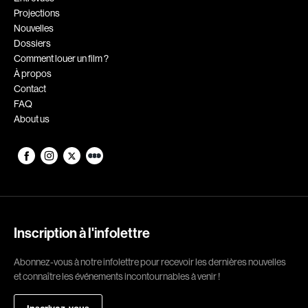
Projections
Romantiques
Science-fiction
Nouvelles
Sports
Thrillers
Dossiers
Comment louer un film ?
Western
À propos
Contact
Décennies
FAQ
About us
1920
1930
1940
1950
1960
1970
1980
1990
2000
2010
Inscription à l'infolettre
2020
Abonnez-vous à notre infolettre pour recevoir les dernières nouvelles
Réalisateur
et connaître les événements incontournables à venir !
(Daniel Grou) Podz
Absa Moussa Sene