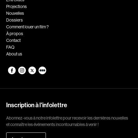
Projections
Romantiques
Science-fiction
Nouvelles
Sports
Thrillers
Dossiers
Comment louer un film ?
Western
À propos
Contact
Décennies
FAQ
About us
1920
1930
1940
1950
1960
1970
1980
1990
2000
2010
Inscription à l'infolettre
2020
Abonnez-vous à notre infolettre pour recevoir les dernières nouvelles
Réalisateur
et connaître les événements incontournables à venir !
(Daniel Grou) Podz
Absa Moussa Sene