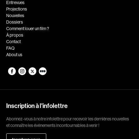
Romantiques
Science-fiction
Entrevues
Projections
Sports
Thrillers
Nouvelles
Western
Dossiers
Comment louer un film ?
À propos
Décennies
Contact
1920
1930
FAQ
About us
1940
1950
1960
1970
1980
1990
2000
2010
2020
Inscription à l'infolettre
Réalisateur
Abonnez-vous à notre infolettre pour recevoir les dernières nouvelles
(Daniel Grou) Podz
Absa Moussa Sene
et connaître les événements incontournables à venir !
Adam Camil
Adam Mark