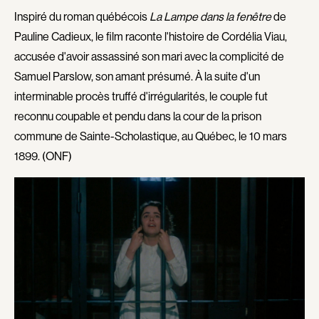
Blanc Annick
Blanchard André
Inspiré du roman québécois
La Lampe dans la fenêtre
de
Blatt Jeffrey
Blouin François
Pauline Cadieux, le film raconte l'histoire de Cordélia Viau,
Bohdanowicz Sofia
Bohringer Richard
accusée d'avoir assassiné son mari avec la complicité de
Boire Roger
Boisvert Simon
Samuel Parslow, son amant présumé. À la suite d'un
Boivin Patrick
Bolduc Nicolas
interminable procès truffé d'irrégularités, le couple fut
Bolduc Mario
Bonello Bertrand
reconnu coupable et pendu dans la cour de la prison
Bonmariage Manu
Bonnière René
commune de Sainte-Scholastique, au Québec, le 10 mars
1899. (ONF)
Bonspille Boileau Sonia
Bordeleau Francis
Borsos Phillip
Bostan Elisabeta
Bouchard Miryam
Bouchard Guy
Bouchard Michel
Boucher Jean-Carl
Boujenah Michel
Boulianne Éric K.
Bourdon Luc
Bourgault Martin
Boutet Richard
Bouvier François
Bradshaw John
Brassard André