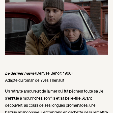
Gagné Jean
Gagné Sébastien
Films, personnes, entrevues, bandes annonces ...
Gagné Jacques
Gagné Jeannine
Gagné Serge
Gagnon Dominic
Gagnon Philippe
Gagnon Claude
Gagnon Diane
Galiero Simon
Gan Emily
Gang Pierre
Garceau Raymond
Garcia Eugene
Gariepy Jean-Pierre
Gasbarro Dario
Gaudreault Émile
Gauthier Joël
Gauthier Renaud
Gautier Michel
Le dernier havre
(Denyse Benoit, 1986)
Gautier Philippe
Gazé Patrick
Adapté du roman de Yves Thériault
Géhami Stéphane
Gélinas Pascal
Un retraité amoureux de la mer qui fut pêcheur toute sa vie
Gélinas Gratien
Gélinas Yves
s'ennuie à mourir chez son fils et sa belle-fille. Ayant
Gendron Thierry
Geraghty Simon
découvert, au cours de ses longues promenades, une
Gessner Nicolas
Gibb Tyler
barque abandonnée, il entreprend en cachette de la remettre