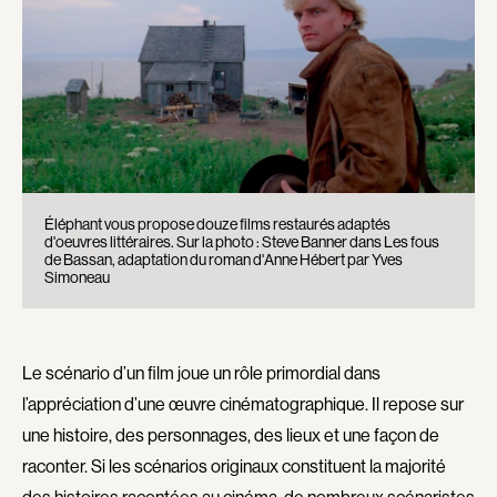
Explorer par
Genres
Action
Amateurs
Animation
Art
Aventure
Biographiques
Comédies
Comédies musicales
Éléphant vous propose douze films restaurés adaptés
d'oeuvres littéraires. Sur la photo : Steve Banner dans Les fous
Documentaires
Drames
de Bassan, adaptation du roman d'Anne Hébert par Yves
Simoneau
Érotiques
Étudiants
Famille
Fantastiques
Fiction
Guerre
Le scénario d’un film joue un rôle primordial dans
Historiques
Horreur
l’appréciation d’une œuvre cinématographique. Il repose sur
Indépendants
Jeunesse
une histoire, des personnages, des lieux et une façon de
Musicaux
Policiers
raconter. Si les scénarios originaux constituent la majorité