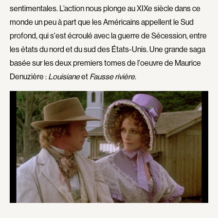
sentimentales. L’action nous plonge au XIXe siècle dans ce
Dziki Waldemar
E. Roy Jean-Marc
monde un peu à part que les Américains appellent le Sud
Édoin Guy
Edwards Geoffrey
profond, qui s'est écroulé avec la guerre de Sécession, entre
Egoyan Atom
Ekinci Franck
les états du nord et du sud des États-Unis. Une grande saga
El-Omari Majdi
Émond Bernard
basée sur les deux premiers tomes de l'oeuvre de Maurice
Émond Anne
England Yan
Denuzière :
Louisiane
et
Fausse rivière
.
Enrico Robert
Estimable Wilfort
Fajardo Jorge
Fakher Eldin Ameer
Falardeau Philippe
Falardeau Pierre
Falardeau St-Amour Ariane
Falguères Anna
Farkas Bolla Sophie
Farley Marianne
Farwagi André
Faucher Jean
Faucon Philippe
Favre Bernard
Favreau Robert
Fecteau Simon
Ferguson Jay
Ferland Pascale