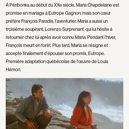
À Péribonka au début du XXe siècle, Maria Chapdelaine est
Ciupka Richard
Clark Ron
promise en mariage à Eutrope Gagnon, mais son cœur
Clark Bob
Coderre Charles-André
préfère François Paradis, l'aventurier. Maria a aussi un
Cohn Norman
Coldewey Michael
troisième soupirant, Lorenzo Surprenant, qui lui hésite à
Collin Frédérique
Collinson Peter
retourner chez lui après avoir connu Maria. Pendant l'hiver,
Comeau Phil
Cook Allan
François meurt en forêt. Plus tard, Maria se résigne et
Cormier Sarianne
Cornamusaz Séverine
accepte finalement d'épouser son promis, Eutrope.
Corneau Alain
Corsini Catherine
Première adaptation québécoise de l'œuvre de Louis
Cossen Florian
Coste Flavia
Hémon.
Côté Ghyslaine
Côté Michel
Côté Denis
Côté-Collins Lawrence
Courchesne Pascal
Cousin Christophe
Cousineau Jean
Cousineau Marie-Hélène
Crépeau Jeanne
Cronenberg David
Cross Roy
Crowley John