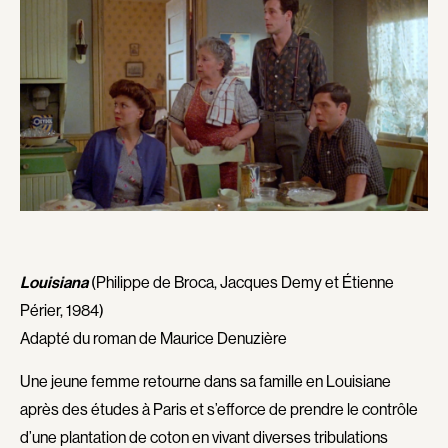
Dotan Shimon
Drach Michel
Dragone Franco
Dubé Alexa-Jeanne
Dubois Tristan
Dubuc Bruno
Duceppe Pierre
Duchesneau Hélène
Duckworth Martin
Dufaud Max
Dufaux Georges
Duffault William
Dufour-Laperrière Félix
Dugal Louise
Dugowson Maurice
Duguay Raoul
Duguay Christian
Duke Daryl
Louisiana
(Philippe de Broca, Jacques Demy et Étienne
Dulude-De Celles Geneviève
Dumont Frédéric
Périer, 1984)
Dupieux Quentin
Dupont Jessy
Adapté du roman de Maurice Denuzière
Dupont-Hébert Yanie
Dupuis Sophie
Une jeune femme retourne dans sa famille en Louisiane
Duran-Cohen Ilan
Durand Yves Sioui
après des études à Paris et s’efforce de prendre le contrôle
Durand Claude
Durand-Brault Alexis
d’une plantation de coton en vivant diverses tribulations
Duval Jean-Philippe
Duvivier Julien