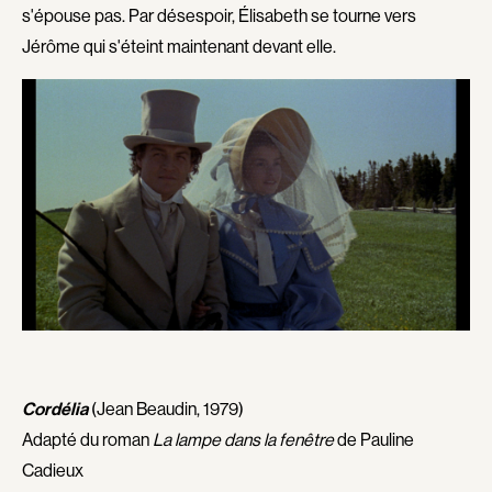
s'épouse pas. Par désespoir, Élisabeth se tourne vers
Beaudry Diane
Beaudry Jean
Jérôme qui s'éteint maintenant devant elle.
Beaulieu Renée
Beaulieu-Cyr Jonathan
Bédard Marcotte Sophie
Bélanger Louis
Bélanger Fernand
Benjelloun Hassan
Benoit Jacques W.
Benoit Denyse
Bensaddek Bachir
Bergeron Bernard
Bergman Marta
Bernadet Henry
Bernasconi Fulvio
Bernier David
Bernier Jean-Paul
Berry Tom
Bertalan Attila
Bérubé Claude
Bigras Jean-Yves
Bigras Dan
Binamé Charles
Binisti Thierry
Cordélia
(Jean Beaudin, 1979)
Biron Vincent
Bisaillon Marc
Adapté du roman
La lampe dans la fenêtre
de Pauline
Bissett Roshell
Bissonnette Jean
Cadieux