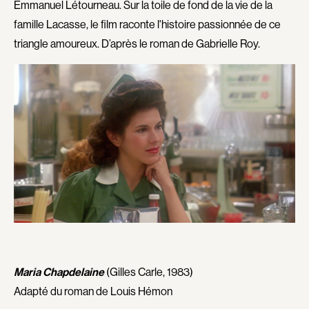
Carthew KC
Castillo Nardo
Emmanuel Létourneau. Sur la toile de fond de la vie de la
famille Lacasse, le film raconte l'histoire passionnée de ce
Castravelli Claude
Cayer Marc
triangle amoureux. D’après le roman de Gabrielle Roy.
Cayrol Jean
Chabot Mario
Chabot Jean
Chabot Catherine
Chabrol Claude
Champagne Monique
Champagne Louis
Charbonneau Mélanie
Charlebois Lyne
Chartrand Alexandre
Chartrand Alain
Chetwynd Lionel
Chevigny Pier-Philippe
Chica Patricia
Chicoine Alain
Chif Junna
Chila Dominique
Chokri Monia
Chomet Sylvain
Choquette Louis
Chotel Paul
Chouinard Denis
Maria Chapdelaine
(Gilles Carle, 1983)
Chouinard Yvan
Chouraqui Elie
Adapté du roman de Louis Hémon
Chow Deborah
Cinq-Mars Chloé