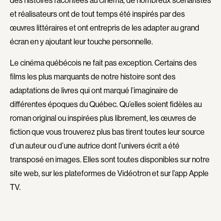
des histoires racontées au cinéma, de nombreux scénaristes
Romantiques
Science-fiction
et réalisateurs ont de tout temps été inspirés par des
Sports
Thrillers
œuvres littéraires et ont entrepris de les adapter au grand
Western
écran en y ajoutant leur touche personnelle.
Décennies
Le cinéma québécois ne fait pas exception. Certains des
1920
1930
films les plus marquants de notre histoire sont des
adaptations de livres qui ont marqué l’imaginaire de
1940
1950
différentes époques du Québec. Qu’elles soient fidèles au
1960
1970
roman original ou inspirées plus librement, les œuvres de
1980
1990
fiction que vous trouverez plus bas tirent toutes leur source
2000
2010
d’un auteur ou d’une autrice dont l’univers écrit a été
2020
transposé en images. Elles sont toutes disponibles sur notre
site web, sur les plateformes de Vidéotron et sur l’app Apple
Réalisateur
TV.
(Daniel Grou) Podz
Absa Moussa Sene
Adam Camil
Adam Mark