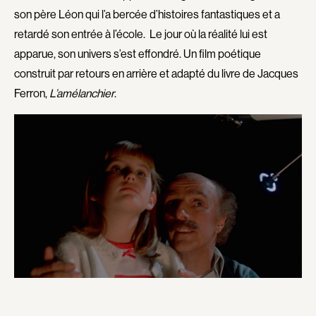
Grenier Marc S.
Greyson John
son père Léon qui l’a bercée d’histoires fantastiques et a
Gros d'Aillon Jean-François
Groulx Sylvie
retardé son entrée à l’école. Le jour où la réalité lui est
Groulx Gilles
Guay Marie-Ginette
apparue, son univers s’est effondré. Un film poétique
Guèvremont Paul
Guiguet Jean-Claude
construit par retours en arrière et adapté du livre de Jacques
Guit Graham
Gury Paul
Ferron,
L’amélanchier
.
Guy Sylvain
Guy Suzanne
Hadjithomas Joana
Haldane Donald
Hall Sr. Arch
Hallé Roland
Hamilton John
Hanley Jim
Harada Masato
Harel Pierre
Hayeur Isabelle
Hazlett John
He Xiaodan
Hébert Patrick
Hébert Bernar
Heffron Richard T.
Hernandez Yann-Manuel
Héroux Denis
Hewitt Rod
Hidalgo Federico