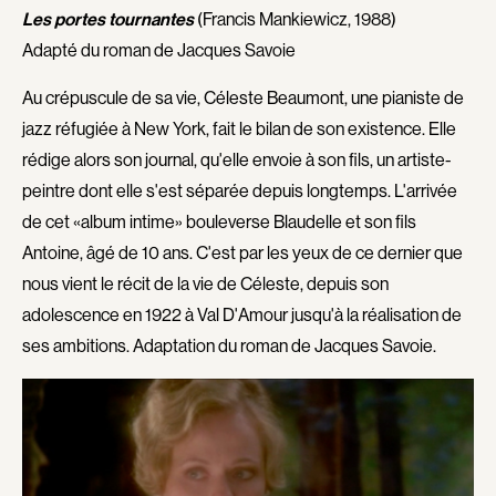
Les portes tournantes
(Francis Mankiewicz, 1988)
Hivon Julie
Hoe Hunt
Adapté du roman de Jacques Savoie
Hood Kit
Hopkins Stephen
Hoss-Desmarais Emanuel
Houde Harrison
Au crépuscule de sa vie, Céleste Beaumont, une pianiste de
Houle Pierre
Howe John
jazz réfugiée à New York, fait le bilan de son existence. Elle
rédige alors son journal, qu'elle envoie à son fils, un artiste-
Huard Patrick
Hussain Karim
peintre dont elle s'est séparée depuis longtemps. L'arrivée
Ireland Ian
Isacsson Magnus
de cet «album intime» bouleverse Blaudelle et son fils
Ivalu Madeleine
Jackson Douglas
Antoine, âgé de 10 ans. C'est par les yeux de ce dernier que
Jaeckin Just
Jamain Patrick
nous vient le récit de la vie de Céleste, depuis son
James Dominique
James Dominic
adolescence en 1922 à Val D'Amour jusqu'à la réalisation de
Jarrott Charles
Jasny Vojtech
ses ambitions. Adaptation du roman de Jacques Savoie.
JC García
Jean Rodrigue
Jean Anik
Jerkovic Katherine
Jetté Michel
Jiménez Mary
Johns Tara
Johnson Evan