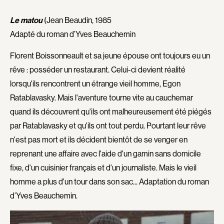
Ferreira Barbosa Laurence
Filiatrault Denise
Le matou
(Jean Beaudin, 1985
Findlay David
Fischer Max
Adapté du roman d’Yves Beauchemin
Flicker Theodore J.
Fok George
Forcier André
Fortier Gauthier Alexis
Florent Boissonneault et sa jeune épouse ont toujours eu un
rêve : posséder un restaurant. Celui-ci devient réalité
Fortin Francis
Fortin Sarah
lorsqu'ils rencontrent un étrange vieil homme, Egon
Fortin Claude
Fouché Audrey
Ratablavasky. Mais l'aventure tourne vite au cauchemar
Fournier Yves-Christian
Fournier Roger
quand ils découvrent qu'ils ont malheureusement été piégés
Fournier Claude
Fournier Jacques
par Ratablavasky et qu'ils ont tout perdu. Pourtant leur rêve
Franchi Alexandre
Frappier Roger
n'est pas mort et ils décident bientôt de se venger en
Fraser Brad
Fréchette Rémi
reprenant une affaire avec l'aide d'un gamin sans domicile
Freedland Georges
Frenette Jean
fixe, d'un cuisinier français et d'un journaliste. Mais le vieil
Fritz Edgar
Fruet William
homme a plus d'un tour dans son sac... Adaptation du roman
Fuica Demian
Fuica Leonardo
d’Yves Beauchemin.
Furey Lewis
Furie Sidney J.
Recherche par mots-clés