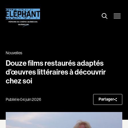
Menu
Explorer le répertoire
Projections
Entrevues
Nouvelles
Nouvelles
À propos
Douze films restaurés adaptés
d’œuvres littéraires à découvrir
Dossiers
chez soi
Comment louer un film ?
Contact
FAQ
Partager
Publié le 04 juin 2026
About us