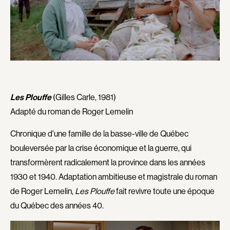
Denis Mathieu
Deraspe Sophie
Deruas Peano Caroline
Desai Gopi
Desgagné Brian
Desgagnés Yves
Desjardins Dominic
Desjardins Paquette Joëlle
Desmares Christian
DesRochers Alain
Desrosiers Claude
Devaivre Jean
Les Plouffe
(Gilles Carle, 1981)
Devereaux Maurice
Devers Claire
Adapté du roman de Roger Lemelin
Devlin Bernard
Dion Yves
Chronique d'une famille de la basse-ville de Québec
Dionne Guylaine
Dionne Luc
bouleversée par la crise économique et la guerre, qui
Ditchburn Robert
Doe Stéphane
transformèrent radicalement la province dans les années
Doepner Martin
Dolan Xavier
1930 et 1940. Adaptation ambitieuse et magistrale du roman
Donovan Jim
Dorff Matt
de Roger Lemelin,
Les Plouffe
fait revivre toute une époque
Dorfmann Jacques
Dormael Jaco van
du Québec des années 40.
Dorsey Joshua
Dorsey Nicole