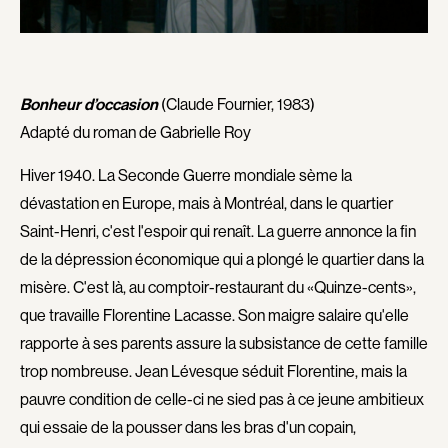
Brassard Marie
Brault François
Brault Virginie
Brault Michel
Brennan Jason
Briand Manon
Bonheur d’occasion
(Claude Fournier, 1983)
Brie Claude
Brisson François
Adapté du roman de Gabrielle Roy
Broca Philippe de
Brodeur-Desrosiers Sandrine
Cabrera Dominique
Cadrin-Rossignol Iolande
Hiver 1940. La Seconde Guerre mondiale sème la
dévastation en Europe, mais à Montréal, dans le quartier
Calderon Philippe
Campbell Graeme
Saint-Henri, c'est l'espoir qui renaît. La guerre annonce la fin
Campeau Éric
Cantet Laurent
de la dépression économique qui a plongé le quartier dans la
Cantin Roger
Canuel Érik
misère. C'est là, au comptoir-restaurant du «Quinze-cents»,
Cardinal Roger
Carle Gilles
que travaille Florentine Lacasse. Son maigre salaire qu'elle
Carmody Don
Caron Michel
rapporte à ses parents assure la subsistance de cette famille
Caron-Guay Hubert
Carré Louise
trop nombreuse. Jean Lévesque séduit Florentine, mais la
Carrier Louis-Georges
Carrière Bruno
pauvre condition de celle-ci ne sied pas à ce jeune ambitieux
Carrière Marcel
Carter Peter
qui essaie de la pousser dans les bras d'un copain,