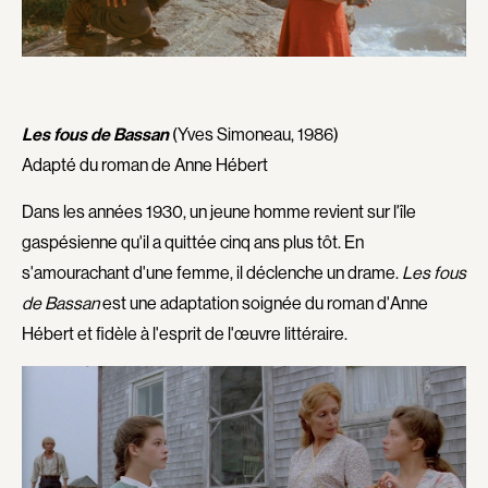
Cruchten Pol
Cuny Alain
Curtis Darren
Cyr René Richard
d'Alcantara Vanja
D'Amours Frédérik
D'Amours Isabelle
D'Ynglemare Gaël
Les fous de Bassan
(Yves Simoneau, 1986)
D'Ynglemare Gaëlle
Daalder René
Adapté du roman de Anne Hébert
Dallaire Marie-Julie
Dallaire-Dupont Christine
Dans les années 1930, un jeune homme revient sur l'île
Danis Aimée
Dansereau Mireille
gaspésienne qu'il a quittée cinq ans plus tôt. En
Dansereau Jean
Dansereau Fernand
s'amourachant d'une femme, il déclenche un drame.
Les fous
Darcus Jack
De Brus Vincent
de Bassan
est une adaptation soignée du roman d'Anne
De Fontenay Guillaume
de la Cortina Christian
Hébert et fidèle à l'esprit de l'œuvre littéraire.
de Rycker Piet
Deer Tracey
Defalco Martin
Degryse Marc
Delacroix René
Delisle François
Demers Claude
Demers Patrick
Demetrios Demetri
Demy Jacques