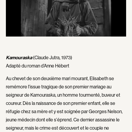
Aubert Robin
Aubin David
Aubry François
Audy Michel
Aurtenèche Albéric
Ayotte Zachary
Azzopardi Mario
Baillargeon Paule
Baldi Gian Vittorio
Ball Ara
Barabé Charles
Barbancourt Marie Ange
Kamouraska
(Claude Jutra, 1973)
Barbeau Paul
Barbeau Manon
Adapté du roman d’Anne Hébert
Barbeau-Lavalette Anaïs
Baric Nancy
Au chevet de son deuxième mari mourant, Elisabeth se
Barichello Rudy
Baril Céline
remémore l'issue tragique de son premier mariage au
Barilliet France
Barnaby Jeff
seigneur de Kamouraska, un homme tourmenté, buveur et
Barrilliet Fabrice
Baruchel Jay
coureur. Dès la naissance de son premier enfant, elle se
Barzman Paolo
Bastien Pierre
réfugie chez sa mère et y est soignée par Georges Nelson,
Bastien Jephté
Baylaucq Philippe
jeune médecin dont elle s'éprend. Ce dernier assassine le
seigneur, mais le crime est découvert et le couple ne
Beaudin Jean
Beaudoin Stéphan