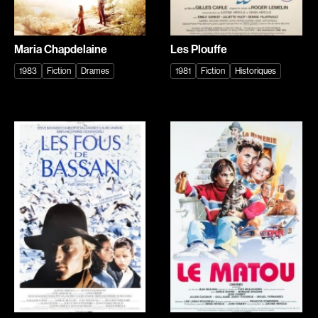
Legagneur Maryse
Léger Jean-François
Legrand Xavier
Lelouch Claude
Maria Chapdelaine
Les Plouffe
Lemay Nicola
Lemercier Valérie
1983
Fiction
Drames
1981
Fiction
Historiques
Lemieux Karl
Lemire Marc-Antoine
Lemire Michel
Léonard Steeve
Lepage Guy A.
Lepage Robert
Lepage Marquise
Leriche Chloé
Lesage Philippe
Lespert Jalil
Lessard Renaud
Leterrier François
Letourneau Claude
Levack Chandler
Levitin Jacqueline
Lewis Diana
Liccioni Jean-Pierre
Liebenberg Wilhelm
Linden Shawn
Lioret Philippe
Lombaerts Robert
Loncraine Richard