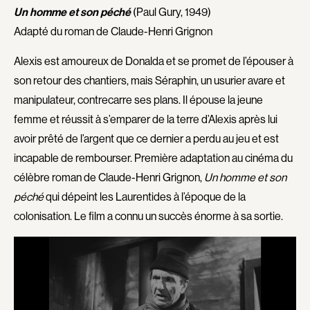
Adams Dominique
Alacchi Carlo
Un homme et son péché
(Paul Gury, 1949)
Albernhe Tremblay Édouard
Albert Geneviève
Adapté du roman de Claude-Henri Grignon
Aliassa Babek
Alkhalidey Adib
Alexis est amoureux de Donalda et se promet de l’épouser à
Allard Gabriel
Allard Geneviève
son retour des chantiers, mais Séraphin, un usurier avare et
Allen Jeremy Peter
Alleyn Jennifer
manipulateur, contrecarre ses plans. Il épouse la jeune
Almond Paul
Anderson Michael
femme et réussit à s’emparer de la terre d’Alexis après lui
André G. Lauraine
Angers Richard
avoir prêté de l’argent que ce dernier a perdu au jeu et est
incapable de rembourser. Première adaptation au cinéma du
Angrignon Yves
Annaud Jean-Jacques
célèbre roman de Claude-Henri Grignon,
Un homme et son
Antaki Joseph
Anthian Pierre
péché
qui dépeint les Laurentides à l’époque de la
Arango Juan Andrés
Arcand Paul
colonisation. Le film a connu un succès énorme à sa sortie.
Arcand Denys
Archambault Louise
Archambault Sylvain
Arsenault Mychel
Arseneau Bussières Philippe
Arsin Jean
Arson Ann
Asselin Olivier
Asselin Jean-François
Attenborough Richard