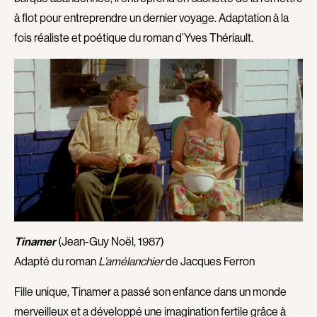
Gibbons Rodney
Gignac Éric
à flot pour entreprendre un dernier voyage. Adaptation à la
Gillard Stuart
Gilmore Danny
fois réaliste et poétique du roman d’Yves Thériault.
Giovanni José
Girard François
Girard Hélène
Giroux Maxime
Giroux Yan
Gladu André
Godbout Jacques
Godbout Benoit
Godbout Louis
Godin Olivier
Godron Sébastien
Goldstein Allan A.
Gosselin Bernard
Goudreau Richard
Goulet Stella
Goupil Pierre
Gourd François
Gow David
Tinamer
(Jean-Guy Noël, 1987)
Goyer Dominic
Goyette Sophie
Adapté du roman
L’amélanchier
de Jacques Ferron
Grbovic Ivan
Greco Pierre
Fille unique, Tinamer a passé son enfance dans un monde
Green Martin
Grégoire Philippe
merveilleux et a développé une imagination fertile grâce à