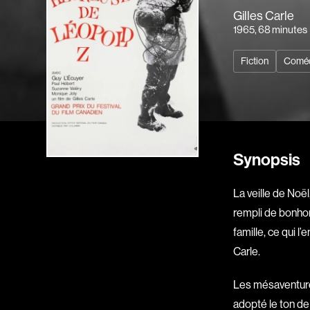
Gilles Carle
1965
, 68 minutes
Fiction
Comé
Synopsis
La veille de Noë
rempli de bonhom
famille, ce qui l
Carle.
Les mésaventures
adopté le ton de