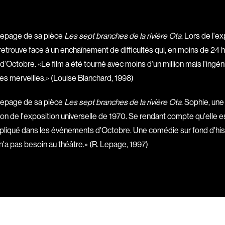
Bigras Jean-Yves
Binamé Charles
Biron Vincent
Lepage de sa pièce
Les sept branches de la rivière Ota
. Lors de l'e
trouve face à un enchaînement de difficultés qui, en moins de 24 he
Bissett Roshell
'Octobre. «Le film a été tourné avec moins d'un million mais l'ingé
Blanc Annick
des merveilles.» (Louise Blanchard, 1998)
Blatt Jeffrey
Bohdanowicz Sof
Lepage de sa pièce
Les sept branches de la rivière Ota
. Sophie, un
Boire Roger
ion de l'exposition universelle de 1970. Se rendant compte qu'elle es
Boivin Patrick
liqué dans les événements d'Octobre. Une comédie sur fond d'histoir
Bolduc Mario
 n'a pas besoin au théâtre.» (R. Lepage, 1997)
Bonmariage Man
Bonspille Boileau
Borsos Phillip
Bouchard Mirya
Bouchard Michel