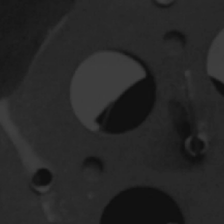
Jeunesse
Policiers
Science-fiction
Thrillers
1930
1950
1970
1990
2010