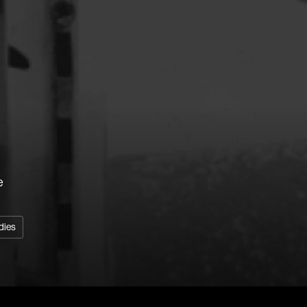
Barrilliet Fabrice
Barzman Paolo
Bastien Jephté
Beaudin Jean
Beaudry Diane
Beaulieu Renée
Recherche par mots-clés
Bédard Marcotte
Films, personnes, entrevues, bandes annonces ...
Bélanger Fernan
e
Benoit Jacques W
Bensaddek Bachi
Bergman Marta
dies
Bernasconi Fulvi
Bernier Jean-Pau
Bertalan Attila