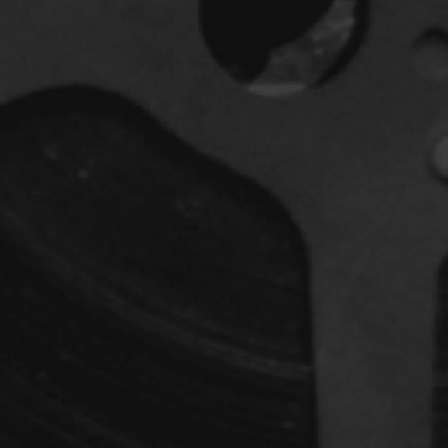
dz
Absa Moussa Sene
Adam Mark
e
Alacchi Carlo
ay Édouard
Albert Geneviève
Alkhalidey Adib
Allard Geneviève
r
Alleyn Jennifer
Anderson Michael
e
Angers Richard
Annaud Jean-Jacques
Anthian Pierre
rés
Arcand Paul