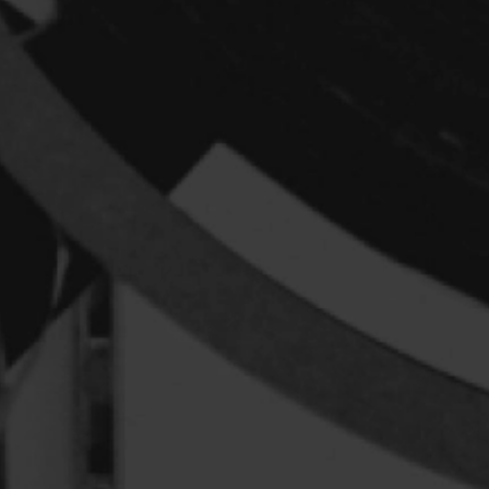
Arcand Denys
Archambault Sylv
Arseneau Bussièr
Arson Ann
Asselin Jean-Fra
Aubert Robin
Aubry François
Aurtenèche Albér
Azzopardi Mario
Baldi Gian Vittori
Barabé Charles
Barbeau Paul
Barbeau-Lavalett
Barichello Rudy
Barilliet France