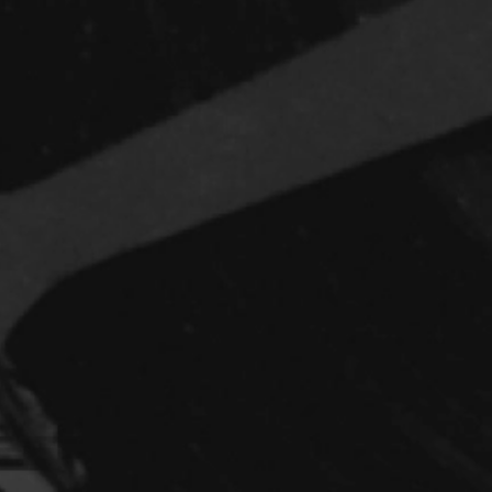
Réalisateur
(Daniel Grou) Po
Adam Camil
Adams Dominiqu
Albernhe Trembl
Aliassa Babek
Allard Gabriel
Allen Jeremy Pete
Almond Paul
André G. Laurain
Angrignon Yves
Antaki Joseph
Arango Juan And