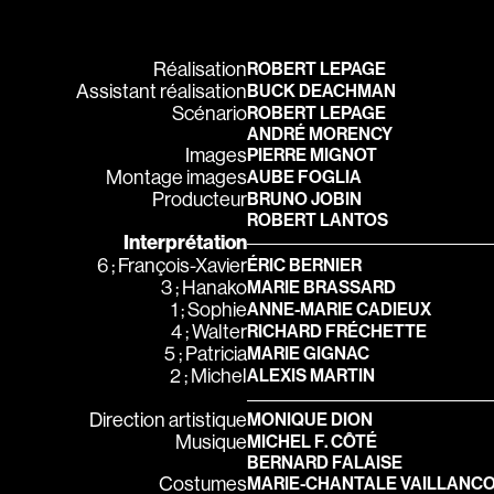
Carmody Don
Caron-Guay Hub
Réalisation
ROBERT LEPAGE
Carrier Louis-G
Assistant réalisation
BUCK DEACHMAN
Carrière Marcel
Scénario
ROBERT LEPAGE
ANDRÉ MORENCY
Carthew KC
Images
PIERRE MIGNOT
Montage images
AUBE FOGLIA
Castravelli Claud
Producteur
BRUNO JOBIN
Cayrol Jean
ROBERT LANTOS
Interprétation
Chabot Jean
6 ; François-Xavier
ÉRIC BERNIER
Chabrol Claude
3 ; Hanako
MARIE BRASSARD
1 ; Sophie
ANNE-MARIE CADIEUX
Champagne Loui
4 ; Walter
RICHARD FRÉCHETTE
Charlebois Lyne
5 ; Patricia
MARIE GIGNAC
2 ; Michel
ALEXIS MARTIN
Chartrand Alain
Direction artistique
MONIQUE DION
Chevigny Pier-Phi
Musique
MICHEL F. CÔTÉ
Chicoine Alain
BERNARD FALAISE
Costumes
MARIE-CHANTALE VAILLANC
Chila Dominique