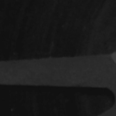
Indépendants
Musicaux
Romantiques
Sports
Western
Décennies
1920
1940
1960
1980
2000
2020