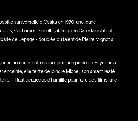
Bigras Dan
Binisti Thierry
Bisaillon Marc
xposition universelle d'Osaka en 1970, une jeune
ures, s'acharnent sur elle, alors qu'au Canada éclatent
Bissonnette Jean
niosité de Lepage - doublée du talent de Pierre Mignot à
Blanchard André
Blouin François
ia
Bohringer Richard
e jeune actrice montréalaise, joue une pièce de Feydeau à
Boisvert Simon
t enceinte, elle tente de joindre Michel, son amant resté
Bolduc Nicolas
e. «Il faut beaucoup d'humilité pour faire des films, une
Bonello Bertrand
u
Bonnière René
 Sonia
Bordeleau Francis
Bostan Elisabeta
m
Bouchard Guy
Boucher Jean-Carl