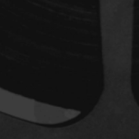
Archambault Louise
ain
Arsenault Mychel
es Philippe
Arsin Jean
Asselin Olivier
nçois
Attenborough Richard
Aubin David
Audy Michel
ic
Ayotte Zachary
Baillargeon Paule
o
Ball Ara
Barbancourt Marie Ange
Barbeau Manon
e Anaïs
Baric Nancy
Baril Céline
Barnaby Jeff