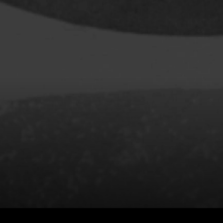
Baruchel Jay
Bastien Pierre
Baylaucq Philippe
Beaudoin Stéphan
Beaudry Jean
Beaulieu-Cyr Jonathan
 Sophie
Bélanger Louis
d
Benjelloun Hassan
.
Benoit Denyse
r
Bergeron Bernard
Bernadet Henry
o
Bernier David
l
Berry Tom
Bérubé Claude