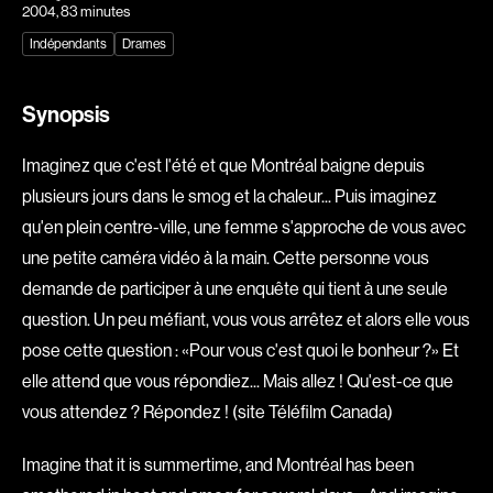
2004
, 83 minutes
Explorer par
Indépendants
Drames
Genres
Synopsis
Action
Amateurs
Imaginez que c'est l'été et que Montréal baigne depuis
Animation
Art
plusieurs jours dans le smog et la chaleur... Puis imaginez
Aventure
Biographiques
qu'en plein centre-ville, une femme s'approche de vous avec
Comédies
Comédies musicales
une petite caméra vidéo à la main. Cette personne vous
Documentaires
Drames
demande de participer à une enquête qui tient à une seule
Érotiques
Étudiants
question. Un peu méfiant, vous vous arrêtez et alors elle vous
Famille
Fantastiques
pose cette question : «Pour vous c'est quoi le bonheur ?» Et
elle attend que vous répondiez... Mais allez ! Qu'est-ce que
Fiction
Guerre
vous attendez ? Répondez ! (site Téléfilm Canada)
Historiques
Horreur
Indépendants
Jeunesse
Imagine that it is summertime, and Montréal has been
Musicaux
Policiers