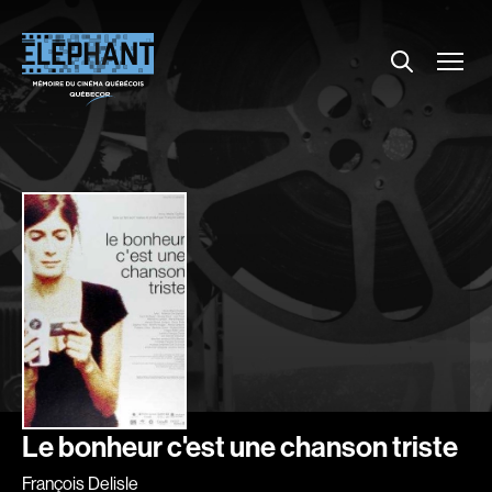
Menu
Explorer le répertoire
Projections
Entrevues
Nouvelles
À propos
Dossiers
Comment louer un film ?
Contact
FAQ
About us
Le bonheur c'est une chanson triste
François Delisle