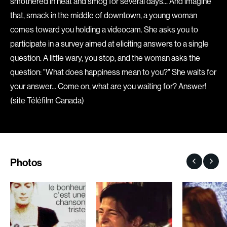
smothered in heat and smog for several days... And imagine
Romantiques
Science-fiction
that, smack in the middle of downtown, a young woman
comes toward you holding a videocam. She asks you to
Sports
Thrillers
participate in a survey aimed at eliciting answers to a single
Western
question. A little wary, you stop, and the woman asks the
question: "What does happiness mean to you?" She waits for
Décennies
your answer... Come on, what are you waiting for? Answer!
1920
1930
(site Téléfilm Canada)
1940
1950
1960
1970
1980
1990
2000
2010
Photos
2020
Réalisateur
(Daniel Grou) Podz
Absa Moussa Sene