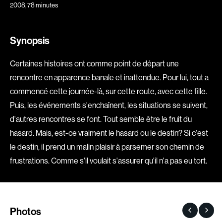
2008
, 78 minutes
Explorer par
Synopsis
Genres
Action
Amateurs
Certaines histoires ont comme point de départ une
rencontre en apparence banale et inattendue. Pour lui, tout a
Animation
Art
commencé cette journée-là, sur cette route, avec cette fille.
Aventure
Biographiques
Puis, les événements s'enchaînent, les situations se suivent,
Comédies
Comédies musicales
d'autres rencontres se font. Tout semble être le fruit du
Documentaires
Drames
hasard. Mais, est-ce vraiment le hasard ou le destin? Si c'est
Érotiques
Étudiants
le destin, il prend un malin plaisir à parsemer son chemin de
Famille
Fantastiques
frustrations. Comme s'il voulait s'assurer qu'il n'a pas eu tort.
Fiction
Guerre
Historiques
Horreur
Indépendants
Jeunesse
Photos
Musicaux
Policiers