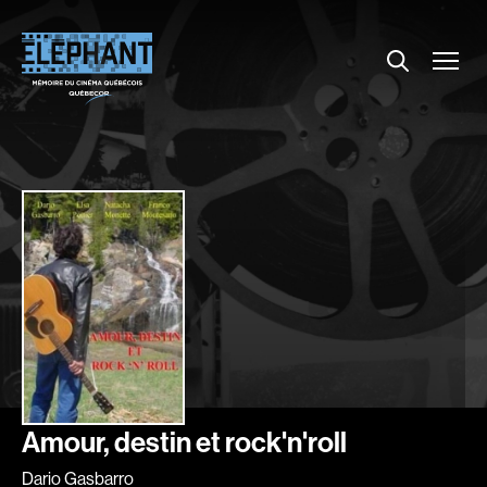
Menu
Explorer le répertoire
Projections
Entrevues
Nouvelles
À propos
Dossiers
Comment louer un film ?
Contact
FAQ
About us
Amour, destin et rock'n'roll
Dario Gasbarro