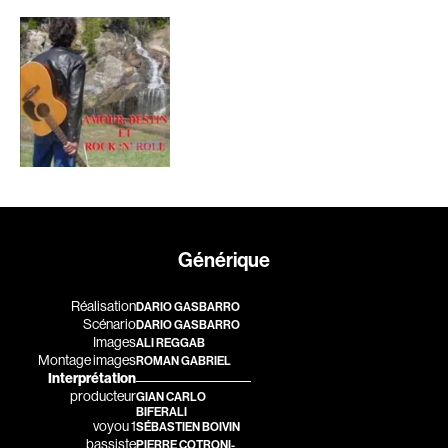
Romantiques
Science-fiction
Sports
Thrillers
Western
Décennies
1920
1930
1940
1950
1960
1970
Générique
1980
1990
Réalisation
DARIO GASBARRO
2000
2010
Scénario
DARIO GASBARRO
Images
2020
ALI REGGAB
Montage images
ROMAN GABRIEL
Interprétation
Réalisateur
producteur
GIAN CARLO
BIFERALI
voyou 1
SÉBASTIEN BOIVIN
(Daniel Grou) Podz
Absa Moussa Sene
bassiste
PIERRE COTRONI-