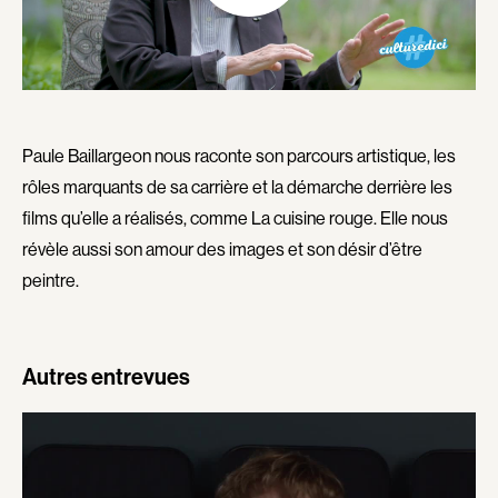
Explorer par
Genres
Action
Amateurs
Paule Baillargeon nous raconte son parcours artistique, les
Animation
Art
rôles marquants de sa carrière et la démarche derrière les
Aventure
Biographiques
films qu’elle a réalisés, comme La cuisine rouge. Elle nous
Comédies
Comédies musicales
révèle aussi son amour des images et son désir d’être
Documentaires
Drames
peintre.
Érotiques
Étudiants
Famille
Fantastiques
Autres entrevues
Fiction
Guerre
Historiques
Horreur
Indépendants
Jeunesse
Musicaux
Policiers