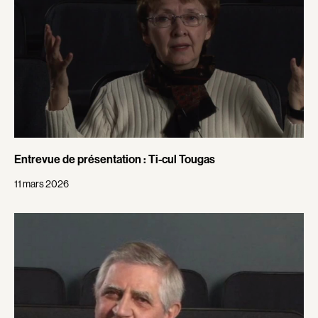
Romantiques
Science-fiction
Sports
Thrillers
Western
Décennies
1920
1930
1940
1950
Entrevue de présentation : Ti-cul Tougas
1960
1970
11 mars 2026
1980
1990
2000
2010
2020
Réalisateur
(Daniel Grou) Podz
Absa Moussa Sene