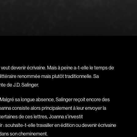
l
Berry Tom
Bérubé Claude
Bigras Dan
Binisti Thierry
Bisaillon Marc
Bissonnette Jean
Blanchard André
veut devenir écrivaine. Mais à peine a-t-elle le temps de
Blouin François
éraire renommée mais plutôt traditionnelle. Sa
ia
Bohringer Richard
te de J.D. Salinger.
Boisvert Simon
. Malgré sa longue absence, Salinger reçoit encore des
Bolduc Nicolas
 Joanna consiste alors principalement à leur envoyer la
Bonello Bertrand
ertaines de ces lettres, Joanna s'investit
u
Bonnière René
souhaite-t-elle travailler en édition ou devenir écrivaine
 Sonia
Bordeleau Francis
if, dans son cheminement.