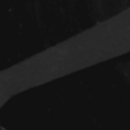
Réalisateur
(Daniel Grou) Po
Adam Camil
Adams Dominiqu
Albernhe Trembl
Aliassa Babek
Allard Gabriel
Allen Jeremy Pete
Almond Paul
André G. Laurain
Angrignon Yves
Antaki Joseph