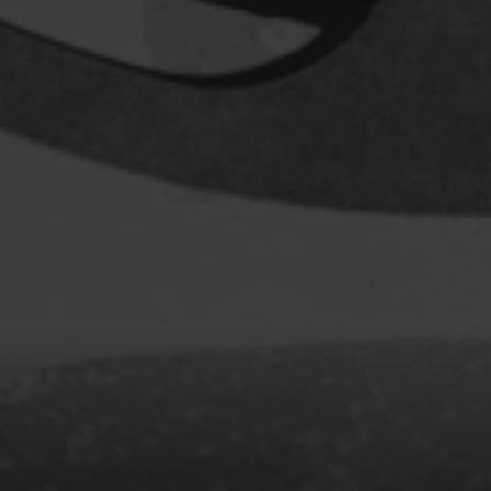
Baril Céline
Barnaby Jeff
Baruchel Jay
Bastien Pierre
Baylaucq Philippe
Beaudoin Stéphan
Beaudry Jean
Beaulieu-Cyr Jonathan
 Sophie
Bélanger Louis
d
Benjelloun Hassan
.
Benoit Denyse
r
Bergeron Bernard
Bernadet Henry
o
Bernier David