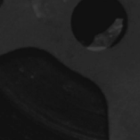
dz
Absa Moussa Sene
Adam Mark
e
Alacchi Carlo
ay Édouard
Albert Geneviève
Alkhalidey Adib
Allard Geneviève
r
Alleyn Jennifer
Anderson Michael
e
Angers Richard
Annaud Jean-Jacques
Anthian Pierre