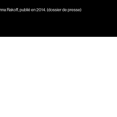
Bostan Elisabeta
nna Rakoff, publié en 2014. (dossier de presse)
m
Bouchard Guy
Boucher Jean-Carl
Boulianne Éric K.
Bourgault Martin
Bouvier François
Brassard André
Brault François
Brault Michel
Briand Manon
Brisson François
Brodeur-Desrosiers Sandrine
ue
Cadrin-Rossignol Iolande
e
Campbell Graeme