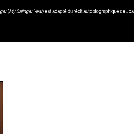
Borsos Phillip
nger
(
My Salinger Year
) est adapté du récit autobiographique de Joa
Bouchard Mirya
Bouchard Michel
Boujenah Michel
Bourdon Luc
Boutet Richard
Bradshaw John
Brassard Marie
Brault Virginie
Brennan Jason
Brie Claude
Broca Philippe de
Cabrera Dominiq
Calderon Philipp