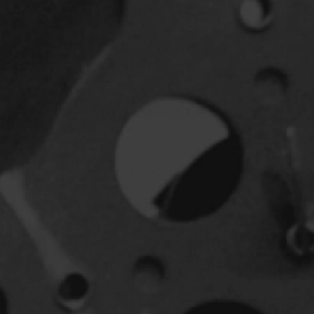
Horreur
Jeunesse
Policiers
Science-fiction
Thrillers
1930
1950
1970
1990
2010