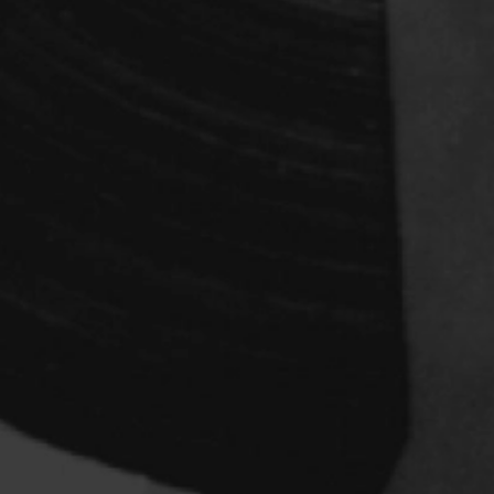
rés
Arcand Paul
Archambault Louise
ain
Arsenault Mychel
es Philippe
Arsin Jean
Asselin Olivier
nçois
Attenborough Richard
Aubin David
Audy Michel
ic
Ayotte Zachary
Baillargeon Paule
o
Ball Ara
Barbancourt Marie Ange
Barbeau Manon
e Anaïs
Baric Nancy