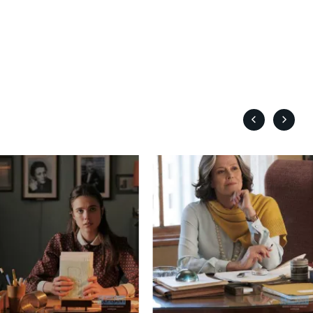
Cantet Laurent
Canuel Érik
Carle Gilles
Caron Michel
ert
Carré Louise
eorges
Carrière Bruno
Carter Peter
Castillo Nardo
e
Cayer Marc
Chabot Mario
Chabot Catherine
Champagne Monique
s
Charbonneau Mélanie
Chartrand Alexandre