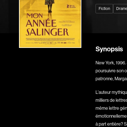
Fiction
Dram
Synopsis
New York, 1996. J
poursuivre son o
patronne, Margar
L'auteur mythique
milliers de lettr
même lettre gé
émotionnellement
à part entière?