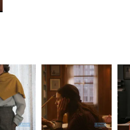
Campeau Éric
Cantin Roger
Cardinal Roger
Carmody Don
Caron-Guay Hub
Carrier Louis-G
Carrière Marcel
Carthew KC
Castravelli Claud
Cayrol Jean
Chabot Jean
Chabrol Claude
Champagne Loui
Charlebois Lyne