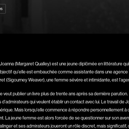
Bernier Jean-Pau
es
Bertalan Attila
Bigras Jean-Yves
Binamé Charles
Biron Vincent
Bissett Roshell
Blanc Annick
oanna (Margaret Qualley) est une jeune diplômée en littérature qui 
Blatt Jeffrey
bjectif qu'elle est embauchée comme assistante dans une agence litt
Bohdanowicz Sof
et (Sigourney Weaver), une femme sévère et intimidante, est l'agen
Boire Roger
 veut publier un livre plus de trente ans après sa dernière parution
Boivin Patrick
es d'admirateurs qui veulent établir un contact avec lui. Le travail de
Bolduc Mario
nérique. Mais lorsqu'elle commence à répondre personnellement à c
Bonmariage Man
. La jeune femme est alors forcée de se questionner sur son avenir : 
Bonspille Boileau
 Salinger et ses admirateurs joueront un rôle discret, mais significat