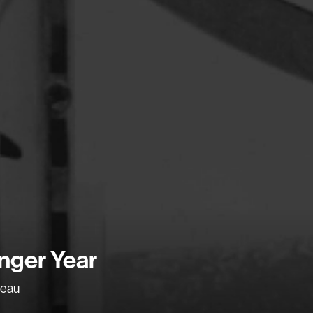
Barichello Rudy
Barilliet France
Barrilliet Fabrice
Barzman Paolo
Bastien Jephté
Beaudin Jean
Beaudry Diane
Beaulieu Renée
Bédard Marcotte
Bélanger Fernan
Recherche par mots-clés
Benoit Jacques W
nger Year
Films, personnes, entrevues, bandes annonces ...
Bensaddek Bachi
Bergman Marta
deau
Bernasconi Fulvi