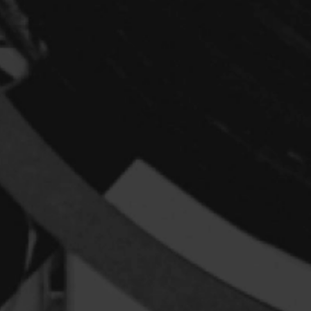
Arango Juan And
Arcand Denys
Archambault Sylv
Arseneau Bussièr
Arson Ann
Asselin Jean-Fra
Aubert Robin
Aubry François
Aurtenèche Albér
Azzopardi Mario
Baldi Gian Vittori
Barabé Charles
Barbeau Paul
Barbeau-Lavalett