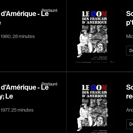
Bernier Jean-Pau
Restauré
 d'Amérique - Le
So
Bertalan Attila
e
p'
Bigras Jean-Yves
Binamé Charles
, 1980, 28 minutes
Mic
Biron Vincent
Bissett Roshell
D
Blanc Annick
Blatt Jeffrey
Bohdanowicz Sof
Restauré
 d'Amérique - Le
So
Boire Roger
; Le
re
Boivin Patrick
Bolduc Mario
 1977, 25 minutes
And
Bonmariage Man
D
Bonspille Boileau