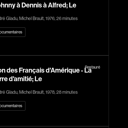
Baril Céline
hnny à Dennis à Alfred; Le
Barnaby Jeff
ré Gladu, Michel Brault, 1976, 26 minutes
Baruchel Jay
Bastien Pierre
ocumentaires
Baylaucq Philippe
Beaudoin Stéphan
Beaudry Jean
Beaulieu-Cyr Jonathan
Restauré
n des Français d'Amérique - La
 Sophie
Bélanger Louis
rre d'amitié; Le
d
Benjelloun Hassan
ré Gladu, Michel Brault, 1978, 28 minutes
.
Benoit Denyse
r
Bergeron Bernard
ocumentaires
Bernadet Henry
o
Bernier David