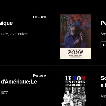
Historiques
About us
Indépendants
Musicaux
Restauré
usique
Pe
Romantiques
Sports
, 1978, 26 minutes
And
Western
D
Décennies
1920
1940
Restauré
So
 d'Amérique; Le
1960
a 
1980
 1977
And
2000
2020