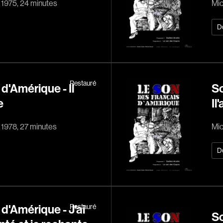
, 1975, 24 minutes
Mic
Arango Juan And
Arcand Denys
D
Archambault Sylv
Arseneau Bussièr
Arson Ann
Restauré
Asselin Jean-Fra
d'Amérique - Il
So
Aubert Robin
e
Il
Aubry François
, 1978, 27 minutes
Mic
Aurtenèche Albér
Azzopardi Mario
D
Baldi Gian Vittori
Barabé Charles
Barbeau Paul
d'Amérique - J'ai
Restauré
Barbeau-Lavalett
So
Recherche par mots-clés