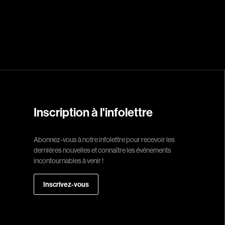
Campeau Éric
Cantin Roger
Cardinal Roger
Carmody Don
Caron-Guay Hub
Carrier Louis-G
Carrière Marcel
Inscription à l'infolettre
Carthew KC
Castravelli Claud
Abonnez-vous à notre infolettre pour recevoir les
Cayrol Jean
dernières nouvelles et connaître les événements
incontournables à venir !
Chabot Jean
Chabrol Claude
Inscrivez-vous
Champagne Loui
Charlebois Lyne