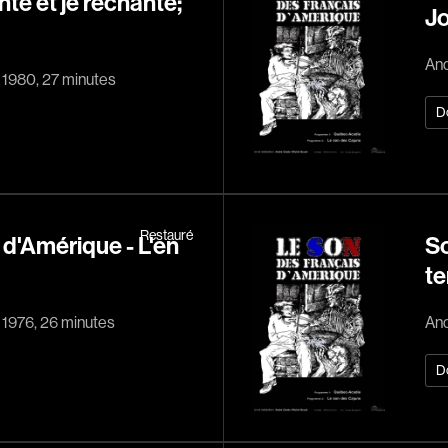
nté et je rechante;
Barichello Rudy
Jo
Films, personnes, entrevues, bandes annonces ...
Barilliet France
And
Barrilliet Fabrice
, 1980, 27 minutes
Barzman Paolo
D
Bastien Jephté
Beaudin Jean
Beaudry Diane
Beaulieu Renée
Restauré
d'Amérique - L'en
So
Bédard Marcotte
te
Bélanger Fernan
, 1976, 26 minutes
And
Benoit Jacques W
Bensaddek Bachi
D
Bergman Marta
Bernasconi Fulvi