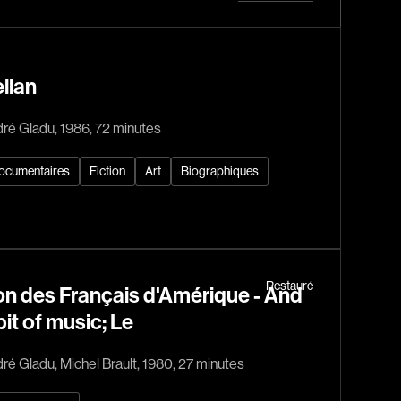
Horreur
Jeunesse
Policiers
llan
Science-fiction
Thrillers
ré Gladu, 1986, 72 minutes
ocumentaires
Fiction
Art
Biographiques
1930
1950
Restauré
n des Français d'Amérique - And
1970
bit of music; Le
1990
ré Gladu, Michel Brault, 1980, 27 minutes
2010