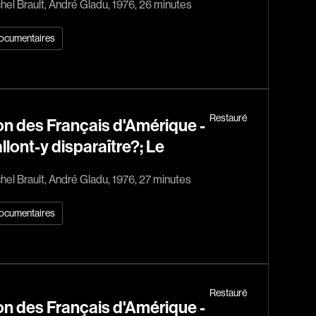
hel Brault, André Gladu, 1976, 26 minutes
rés
Arcand Paul
Archambault Louise
ocumentaires
ain
Arsenault Mychel
es Philippe
Arsin Jean
Asselin Olivier
Restauré
nçois
Attenborough Richard
n des Français d'Amérique -
Aubin David
'allont-y disparaître?; Le
Audy Michel
hel Brault, André Gladu, 1976, 27 minutes
ic
Ayotte Zachary
Baillargeon Paule
ocumentaires
o
Ball Ara
Barbancourt Marie Ange
Barbeau Manon
Restauré
e Anaïs
Baric Nancy
n des Français d'Amérique -