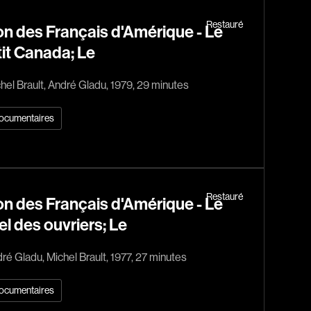
l
Berry Tom
Restauré
n des Français d'Amérique - Le
Bérubé Claude
tit Canada; Le
Bigras Dan
Binisti Thierry
hel Brault, André Gladu, 1979, 29 minutes
Bisaillon Marc
Bissonnette Jean
ocumentaires
Blanchard André
Blouin François
ia
Bohringer Richard
Restauré
n des Français d'Amérique - Le
Boisvert Simon
el des ouvriers; Le
Bolduc Nicolas
Bonello Bertrand
ré Gladu, Michel Brault, 1977, 27 minutes
u
Bonnière René
ocumentaires
 Sonia
Bordeleau Francis