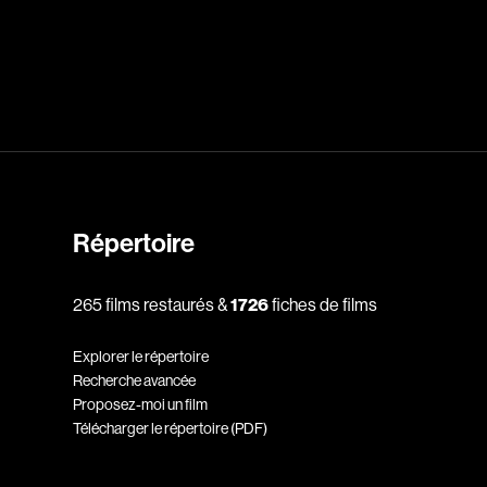
Cantet Laurent
Canuel Érik
Carle Gilles
Caron Michel
ert
Carré Louise
eorges
Carrière Bruno
Carter Peter
Répertoire
Castillo Nardo
e
Cayer Marc
265 films restaurés &
1726
fiches de films
Chabot Mario
Explorer le répertoire
Chabot Catherine
Recherche avancée
Champagne Monique
Proposez-moi un film
s
Charbonneau Mélanie
Télécharger le répertoire (PDF)
Chartrand Alexandre