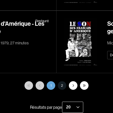
Borsos Phillip
Bouchard Mirya
Bouchard Michel
Restauré
 d'Amérique - Les
So
Boujenah Michel
e
ge
Bourdon Luc
Boutet Richard
, 1979, 27 minutes
Mic
Bradshaw John
D
Brassard Marie
Brault Virginie
Brennan Jason
Brie Claude
1
2
Broca Philippe de
Cabrera Dominiq
Calderon Philipp
Résultats par page