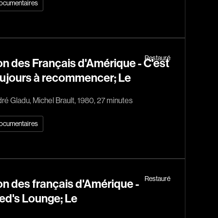
ocumentaires
dz
Absa Moussa Sene
Restauré
n des Français d'Amérique - C'est
Adam Mark
ujours à recommencer; Le
e
Alacchi Carlo
ay Édouard
Albert Geneviève
ré Gladu, Michel Brault, 1980, 27 minutes
Alkhalidey Adib
ocumentaires
Allard Geneviève
r
Alleyn Jennifer
Anderson Michael
e
Angers Richard
Restauré
n des français d'Amérique -
Annaud Jean-Jacques
ed's Lounge; Le
Anthian Pierre