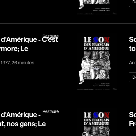
D
Réalisateur
(Daniel Grou) Po
Restauré
d'Amérique - C'est
So
Adam Camil
more; Le
to
Adams Dominiqu
Albernhe Trembl
 1977, 26 minutes
And
Aliassa Babek
D
Allard Gabriel
Allen Jeremy Pete
Almond Paul
André G. Laurain
Restauré
 d'Amérique -
So
Angrignon Yves
t, nos gens; Le
Fr
Antaki Joseph