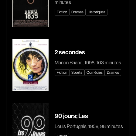
minutes
Explorer par
Fiction
Drames
Historiques
Genres
Action
Amateurs
Animation
Art
2 secondes
Aventure
Biographiques
Manon Briand, 1998, 103 minutes
Comédies
Comédies musicales
Fiction
Sports
Comédies
Drames
Documentaires
Drames
Érotiques
Étudiants
Famille
Fantastiques
Fiction
Guerre
90 jours; Les
Historiques
Horreur
Indépendants
Jeunesse
Louis Portugais, 1959, 98 minutes
Musicaux
Policiers