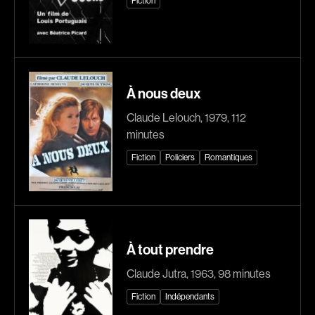
Fiction
Romantiques
Science-fiction
Sports
Thrillers
Western
À nous deux
Décennies
Claude Lelouch, 1979, 112
1920
1930
minutes
1940
1950
Fiction
Policiers
Romantiques
1960
1970
1980
1990
2000
2010
2020
À tout prendre
Claude Jutra, 1963, 98 minutes
Réalisateur
Fiction
Indépendants
(Daniel Grou) Podz
Absa Moussa Sene