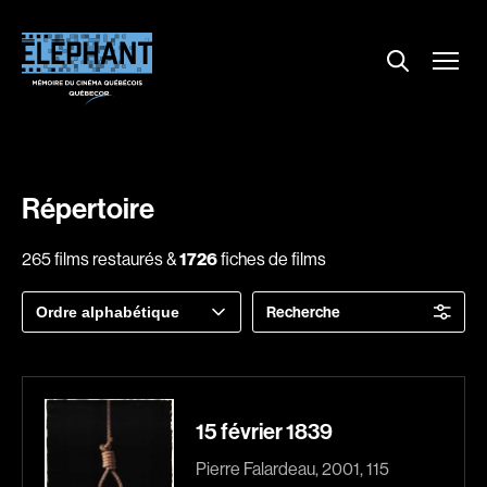
Menu
Explorer le répertoire
Projections
Entrevues
Nouvelles
Répertoire
À propos
265 films restaurés &
1726
fiches de films
Dossiers
Trier
Recherche
Comment louer un film ?
par
Contact
FAQ
About us
15 février 1839
Pierre Falardeau, 2001, 115