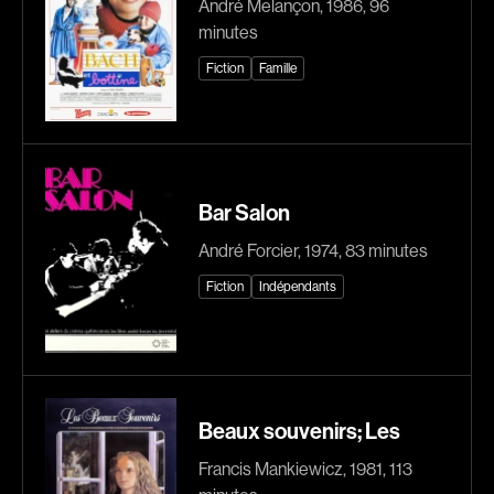
André Melançon, 1986, 96
Caron-Guay Hubert
Carré Louise
minutes
Carrier Louis-Georges
Carrière Bruno
Fiction
Famille
Carrière Marcel
Carter Peter
Carthew KC
Castillo Nardo
Castravelli Claude
Cayer Marc
Cayrol Jean
Chabot Mario
Bar Salon
Chabot Jean
Chabot Catherine
André Forcier, 1974, 83 minutes
Chabrol Claude
Champagne Monique
Fiction
Indépendants
Champagne Louis
Charbonneau Mélanie
Charlebois Lyne
Chartrand Alexandre
Chartrand Alain
Chetwynd Lionel
Chevigny Pier-Philippe
Chica Patricia
Beaux souvenirs; Les
Chicoine Alain
Chif Junna
Francis Mankiewicz, 1981, 113
Chila Dominique
Chokri Monia