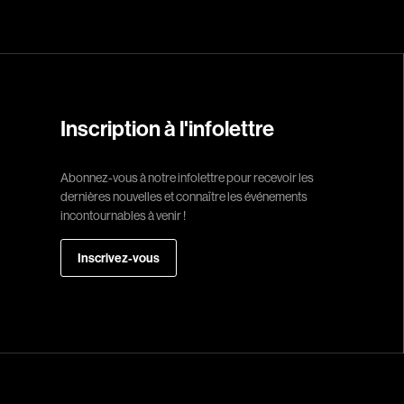
Réalisateur
(Daniel Grou) Po
Adam Camil
Inscription à l'infolettre
Adams Dominiqu
Abonnez-vous à notre infolettre pour recevoir les
Albernhe Trembl
dernières nouvelles et connaître les événements
Aliassa Babek
incontournables à venir !
Allard Gabriel
Inscrivez-vous
Allen Jeremy Pete
Almond Paul
André G. Laurain
Angrignon Yves
Antaki Joseph