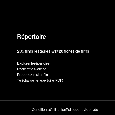
dz
Absa Moussa Sene
Adam Mark
Répertoire
e
Alacchi Carlo
265 films restaurés &
1726
fiches de films
ay Édouard
Albert Geneviève
Alkhalidey Adib
Explorer le répertoire
Allard Geneviève
Recherche avancée
Proposez-moi un film
r
Alleyn Jennifer
Télécharger le répertoire (PDF)
Anderson Michael
e
Angers Richard
Annaud Jean-Jacques
Anthian Pierre
Conditions d’utilisation
Politique de vie privée