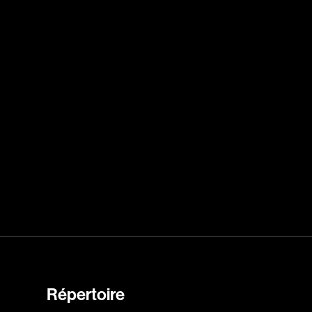
dz
Absa Moussa Sene
Adam Mark
e
Alacchi Carlo
ay Édouard
Albert Geneviève
Alkhalidey Adib
Allard Geneviève
r
Alleyn Jennifer
Anderson Michael
e
Angers Richard
Annaud Jean-Jacques
Répertoire
Anthian Pierre