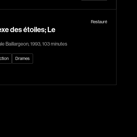
Horreur
Jeunesse
Policiers
Restauré
xe des étoiles; Le
Science-fiction
Thrillers
le Baillargeon, 1993, 103 minutes
ction
Drames
1930
1950
1970
1990
2010