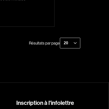
Réalisateur
(Daniel Grou) Po
Adam Camil
Adams Dominiqu
Résultats par page
Albernhe Trembl
Aliassa Babek
Allard Gabriel
Allen Jeremy Pete
Almond Paul
André G. Laurain
Angrignon Yves
Inscription à l'infolettre
Antaki Joseph