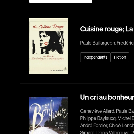
Cuisine rouge; La
Paule Baillargeon, Frédériq
Indépendants
Fiction
Un cri au bonheu
Geneviève Allard, Paule Ba
Philippe Baylaucq, Michel Br
André Forcier, Chloé Leric
Simard, Denis Villeneuve, 