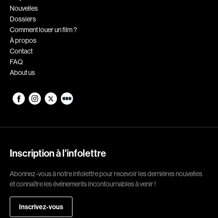
Nouvelles
Romantiques
Science-fiction
Dossiers
Sports
Thrillers
Comment louer un film ?
À propos
Western
Contact
FAQ
Décennies
About us
1920
1930
1940
1950
1960
1970
1980
1990
2000
2010
Inscription à l'infolettre
2020
Abonnez-vous à notre infolettre pour recevoir les dernières nouvelles
et connaître les événements incontournables à venir !
Réalisateur
Inscrivez-vous
(Daniel Grou) Podz
Absa Moussa Sene