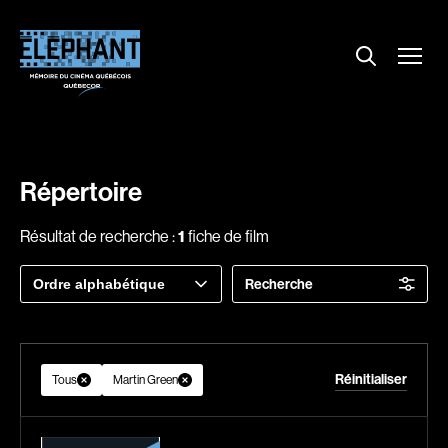
Menu
Explorer le répertoire
Projections
Entrevues
Nouvelles
Répertoire
À propos
Résultat de recherche :
1
fiche de film
Dossiers
Trier
Recherche
Comment louer un film ?
par
Contact
FAQ
Réinitialiser
About us
Tous
Martin Green