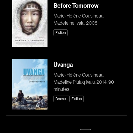
Before Tomorrow
Explorer par
Marie-Hélène Cousineau,
Madeleine Ivalu, 2008
Genres
Fiction
Action
Amateurs
Animation
Art
Aventure
Biographiques
Uvanga
Comédies
Comédies musicales
Marie-Hélène Cousineau,
Documentaires
Drames
Madeline Piujuq Ivalu, 2014, 90
Érotiques
Étudiants
minutes
Famille
Fantastiques
Drames
Fiction
Fiction
Guerre
Historiques
Horreur
Indépendants
Jeunesse
Musicaux
Policiers