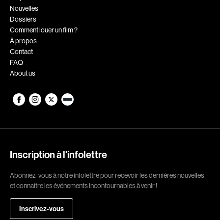
Nouvelles
Romantiques
Science-fiction
Dossiers
Sports
Thrillers
Comment louer un film ?
À propos
Western
Contact
FAQ
Décennies
About us
1920
1930
1940
1950
1960
1970
1980
1990
2000
2010
Inscription à l'infolettre
2020
Abonnez-vous à notre infolettre pour recevoir les dernières nouvelles
et connaître les événements incontournables à venir !
Réalisateur
Inscrivez-vous
(Daniel Grou) Podz
Absa Moussa Sene