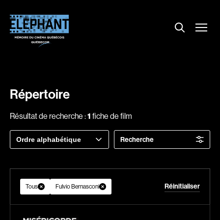
Menu
Explorer le répertoire
Projections
Entrevues
Nouvelles
Répertoire
À propos
Résultat de recherche :
1
fiche de film
Dossiers
Trier
Recherche
Comment louer un film ?
par
Contact
FAQ
Réinitialiser
About us
Tous
Fulvio Bernasconi