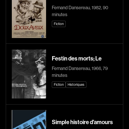
Fernand Dansereau, 1982, 90
Romantiques
Science-fiction
minutes
Sports
Thrillers
Fiction
Western
Décennies
1920
1930
Festin des morts; Le
1940
1950
Fernand Dansereau, 1966, 79
1960
1970
minutes
1980
1990
Fiction
Historiques
2000
2010
2020
Réalisateur
Simple histoire d'amours
(Daniel Grou) Podz
Absa Moussa Sene