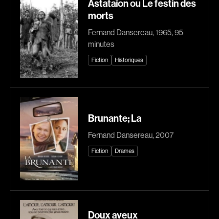
Astataïon ou Le festin des
morts
Explorer par
Fernand Dansereau, 1965, 95
Genres
minutes
Action
Amateurs
Fiction
Historiques
Animation
Art
Aventure
Biographiques
Comédies
Comédies musicales
Brunante; La
Documentaires
Drames
Fernand Dansereau, 2007
Érotiques
Étudiants
Fiction
Drames
Famille
Fantastiques
Fiction
Guerre
Historiques
Horreur
Indépendants
Jeunesse
Doux aveux
Musicaux
Policiers