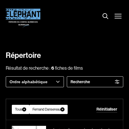
Menu
Explorer le répertoire
Projections
Entrevues
Nouvelles
Répertoire
À propos
Résultat de recherche :
6
fiches de films
Dossiers
Trier
Recherche
Comment louer un film ?
par
Contact
FAQ
Réinitialiser
About us
Tous
Fernand Dansereau