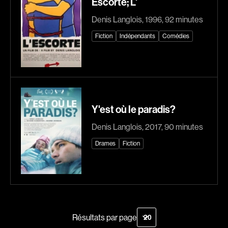
Escorte; L'
Romantiques
Science-fiction
Denis Langlois, 1996, 92 minutes
Sports
Thrillers
Fiction
Indépendants
Comédies
Western
Décennies
1920
1930
Y'est où le paradis?
1940
1950
Recherche par mots-clés
1960
1970
Denis Langlois, 2017, 90 minutes
Films, personnes, entrevues, bandes annonces ...
1980
1990
Drames
Fiction
2000
2010
2020
Réalisateur
Résultats par page
(Daniel Grou) Podz
Absa Moussa Sene