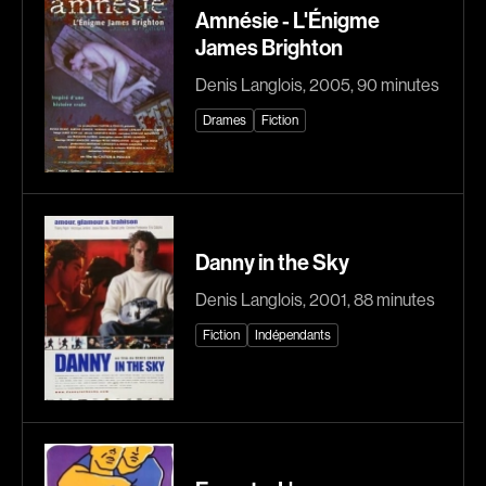
Amnésie - L'Énigme
Explorer par
James Brighton
Denis Langlois, 2005, 90 minutes
Genres
Drames
Fiction
Action
Amateurs
Animation
Art
Aventure
Biographiques
Comédies
Comédies musicales
Danny in the Sky
Documentaires
Drames
Denis Langlois, 2001, 88 minutes
Érotiques
Étudiants
Fiction
Indépendants
Famille
Fantastiques
Fiction
Guerre
Historiques
Horreur
Indépendants
Jeunesse
Musicaux
Policiers