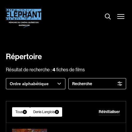
Menu
Explorer le répertoire
Projections
Entrevues
Nouvelles
Répertoire
À propos
Résultat de recherche :
4
fiches de films
Dossiers
Trier
Recherche
Comment louer un film ?
par
Contact
FAQ
Réinitialiser
About us
Tous
Denis Langlois