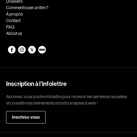
Dossiers
Adams Dominique
Alacchi Carlo
Comment louer un film ?
Albernhe Tremblay Édouard
Albert Geneviève
À propos
Contact
Aliassa Babek
Alkhalidey Adib
FAQ
Allard Gabriel
Allard Geneviève
About us
Allen Jeremy Peter
Alleyn Jennifer
Almond Paul
Anderson Michael
André G. Lauraine
Angers Richard
Angrignon Yves
Annaud Jean-Jacques
Antaki Joseph
Anthian Pierre
Inscription à l'infolettre
Arango Juan Andrés
Arcand Paul
Abonnez-vous à notre infolettre pour recevoir les dernières nouvelles
Arcand Denys
Archambault Louise
et connaître les événements incontournables à venir !
Archambault Sylvain
Arsenault Mychel
Inscrivez-vous
Arseneau Bussières Philippe
Arsin Jean
Arson Ann
Asselin Olivier
Asselin Jean-François
Attenborough Richard