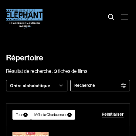
Menu
Explorer le répertoire
Projections
Entrevues
Nouvelles
Répertoire
À propos
Résultat de recherche :
3
fiches de films
Dossiers
Trier
Recherche
Comment louer un film ?
par
Contact
FAQ
About us
Réinitialiser
Tous
Mélanie Charbonneau