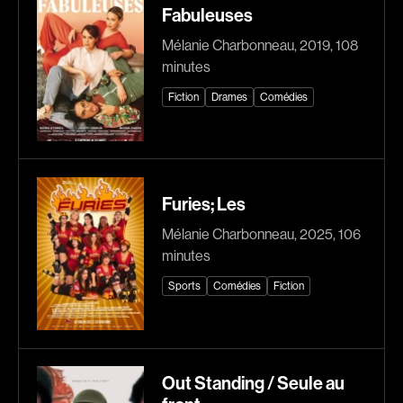
Fabuleuses
Explorer par
Mélanie Charbonneau, 2019, 108
Genres
minutes
Fiction
Drames
Comédies
Action
Amateurs
Animation
Art
Aventure
Biographiques
Comédies
Comédies musicales
Furies; Les
Documentaires
Drames
Mélanie Charbonneau, 2025, 106
Érotiques
Étudiants
minutes
Famille
Fantastiques
Sports
Comédies
Fiction
Fiction
Guerre
Historiques
Horreur
Indépendants
Jeunesse
Musicaux
Policiers
Out Standing / Seule au