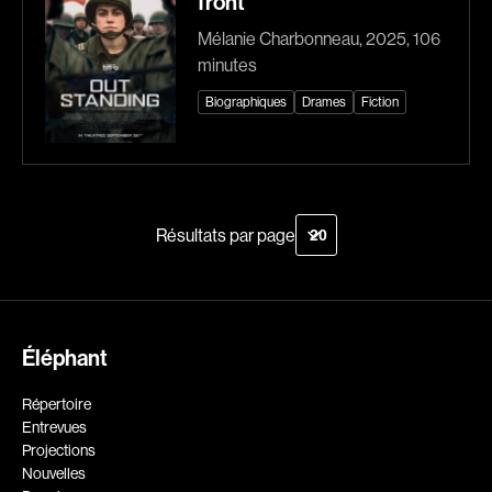
front
Romantiques
Science-fiction
Sports
Thrillers
Mélanie Charbonneau, 2025, 106
minutes
Western
Biographiques
Drames
Fiction
Décennies
Recherche par mots-clés
1920
1930
Films, personnes, entrevues, bandes annonces ...
1940
1950
Résultats par page
1960
1970
1980
1990
2000
2010
2020
Éléphant
Réalisateur
Répertoire
Entrevues
(Daniel Grou) Podz
Absa Moussa Sene
Projections
Adam Camil
Adam Mark
Nouvelles