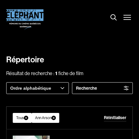
Menu
Explorer le répertoire
Projections
Entrevues
Nouvelles
Répertoire
À propos
Résultat de recherche :
1
fiche de film
Dossiers
Trier
Recherche
Comment louer un film ?
par
Contact
FAQ
Réinitialiser
About us
Tous
Ann Arson