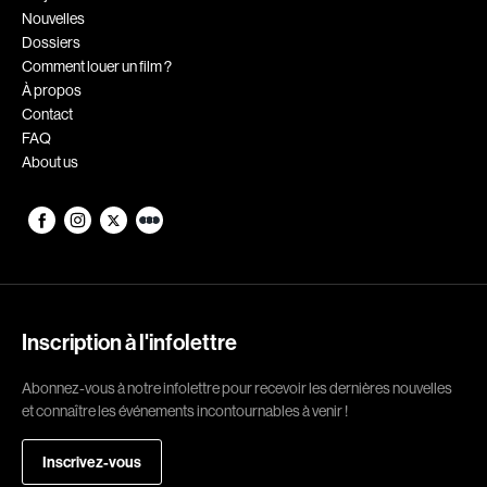
Nouvelles
Romantiques
Science-fiction
Dossiers
Sports
Thrillers
Comment louer un film ?
À propos
Western
Contact
FAQ
Décennies
About us
1920
1930
1940
1950
1960
1970
1980
1990
2000
2010
Inscription à l'infolettre
2020
Abonnez-vous à notre infolettre pour recevoir les dernières nouvelles
et connaître les événements incontournables à venir !
Réalisateur
Inscrivez-vous
(Daniel Grou) Podz
Absa Moussa Sene