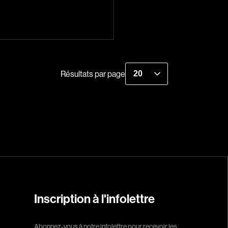
Réalisateur
(Daniel Grou) Po
Adam Camil
Résultats par page
Adams Dominiqu
Albernhe Trembl
Aliassa Babek
Allard Gabriel
Allen Jeremy Pete
Almond Paul
André G. Laurain
Inscription à l'infolettre
Angrignon Yves
Antaki Joseph
Abonnez-vous à notre infolettre pour recevoir les