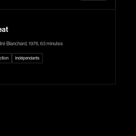
Horreur
Jeunesse
Policiers
eat
Science-fiction
Thrillers
ré Blanchard, 1976, 63 minutes
ction
Indépendants
1930
1950
1970
1990
2010