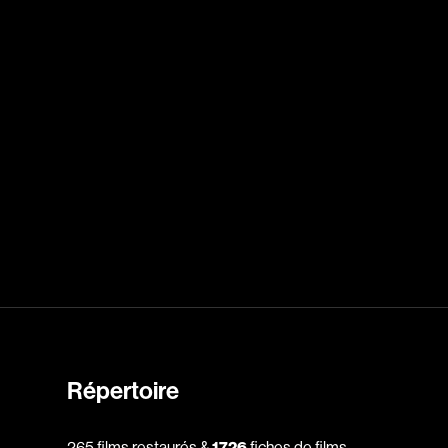
dz
Absa Moussa Sene
Adam Mark
e
Alacchi Carlo
ay Édouard
Albert Geneviève
Alkhalidey Adib
Allard Geneviève
r
Alleyn Jennifer
Anderson Michael
e
Angers Richard
Répertoire
Annaud Jean-Jacques
Anthian Pierre
265 films restaurés &
1726
fiches de films