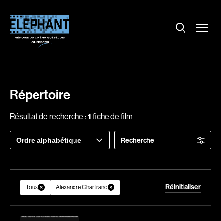
Menu
Explorer le répertoire
Projections
Entrevues
Nouvelles
Répertoire
À propos
Résultat de recherche :
1
fiche de film
Dossiers
Trier
Recherche
Comment louer un film ?
par
Contact
FAQ
Réinitialiser
About us
Tous
Alexandre Chartrand