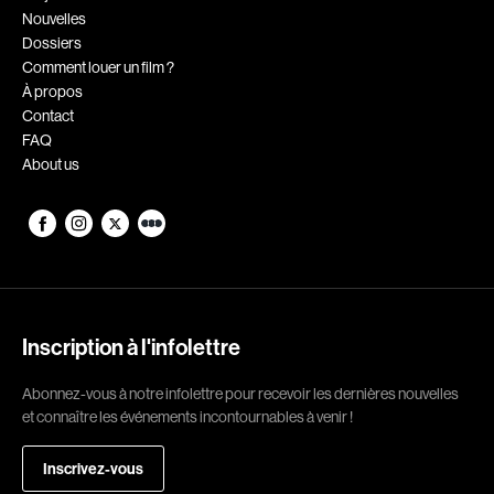
Nouvelles
Romantiques
Science-fiction
Dossiers
Sports
Thrillers
Comment louer un film ?
À propos
Western
Contact
FAQ
Décennies
About us
1920
1930
1940
1950
1960
1970
1980
1990
2000
2010
Inscription à l'infolettre
2020
Abonnez-vous à notre infolettre pour recevoir les dernières nouvelles
et connaître les événements incontournables à venir !
Réalisateur
Inscrivez-vous
(Daniel Grou) Podz
Absa Moussa Sene