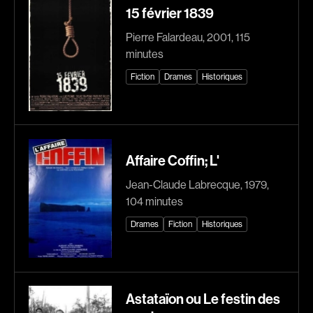
15 février 1839
Explorer par
Pierre Falardeau, 2001, 115
minutes
Genres
Fiction
Drames
Historiques
Action
Amateurs
Animation
Art
Aventure
Biographiques
Comédies
Comédies musicales
Affaire Coffin; L'
Documentaires
Drames
Jean-Claude Labrecque, 1979,
Érotiques
Étudiants
104 minutes
Famille
Fantastiques
Drames
Fiction
Historiques
Fiction
Guerre
Historiques
Horreur
Indépendants
Jeunesse
Astataïon ou Le festin des
Musicaux
Policiers