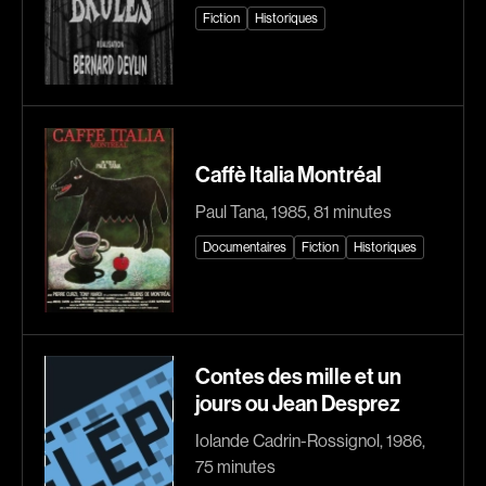
Fiction
Historiques
Arson Ann
Asselin Olivier
Asselin Jean-François
Attenborough Richard
Aubert Robin
Aubin David
Aubry François
Audy Michel
Aurtenèche Albéric
Ayotte Zachary
Caffè Italia Montréal
Azzopardi Mario
Baillargeon Paule
Paul Tana, 1985, 81 minutes
Baldi Gian Vittorio
Ball Ara
Documentaires
Fiction
Historiques
Barabé Charles
Barbancourt Marie Ange
Barbeau Paul
Barbeau Manon
Barbeau-Lavalette Anaïs
Baric Nancy
Barichello Rudy
Baril Céline
Contes des mille et un
jours ou Jean Desprez
Barilliet France
Barnaby Jeff
Barrilliet Fabrice
Baruchel Jay
Iolande Cadrin-Rossignol, 1986,
75 minutes
Barzman Paolo
Bastien Pierre