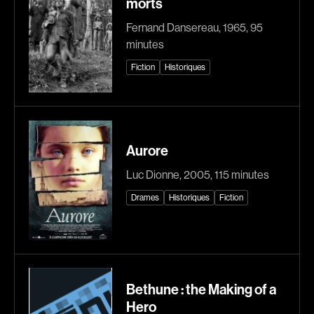
morts
Romantiques
Science-fiction
Fernand Dansereau, 1965, 95
Sports
Thrillers
minutes
Western
Fiction
Historiques
Décennies
1920
1930
Aurore
1940
1950
1960
1970
Luc Dionne, 2005, 115 minutes
1980
1990
Drames
Historiques
Fiction
2000
2010
2020
Réalisateur
Bethune : the Making of a
Hero
(Daniel Grou) Podz
Absa Moussa Sene