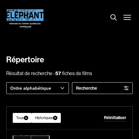
Menu
Explorer le répertoire
Projections
Entrevues
Nouvelles
Répertoire
À propos
Résultat de recherche :
57
fiches de films
Dossiers
Trier
Recherche
Comment louer un film ?
par
Contact
FAQ
Réinitialiser
About us
Tous
Historiques