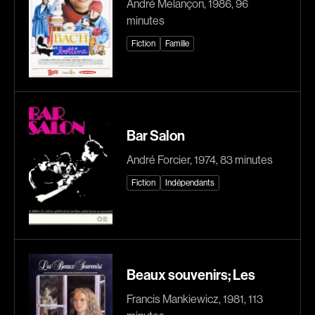
André Melançon, 1986, 96
Caron-Guay Hubert
Carré Louise
minutes
Carrier Louis-Georges
Carrière Bruno
Fiction
Famille
Carrière Marcel
Carter Peter
Carthew KC
Castillo Nardo
Castravelli Claude
Cayer Marc
Cayrol Jean
Chabot Mario
Bar Salon
Chabot Jean
Chabot Catherine
André Forcier, 1974, 83 minutes
Chabrol Claude
Champagne Monique
Fiction
Indépendants
Champagne Louis
Charbonneau Mélanie
Charlebois Lyne
Chartrand Alexandre
Chartrand Alain
Chetwynd Lionel
Chevigny Pier-Philippe
Chica Patricia
Beaux souvenirs; Les
Chicoine Alain
Chif Junna
Francis Mankiewicz, 1981, 113
Chila Dominique
Chokri Monia