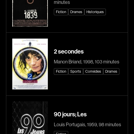
minutes
Explorer par
Fiction
Drames
Historiques
Genres
Action
Amateurs
Animation
Art
2 secondes
Aventure
Biographiques
Manon Briand, 1998, 103 minutes
Comédies
Comédies musicales
Fiction
Sports
Comédies
Drames
Documentaires
Drames
Érotiques
Étudiants
Famille
Fantastiques
Fiction
Guerre
90 jours; Les
Historiques
Horreur
Indépendants
Jeunesse
Louis Portugais, 1959, 98 minutes
Musicaux
Policiers