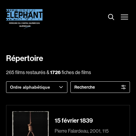
Menu
Explorer le répertoire
Projections
Entrevues
Nouvelles
Répertoire
À propos
265 films restaurés &
1726
fiches de films
Dossiers
Trier
Recherche
Comment louer un film ?
par
Contact
FAQ
About us
15 février 1839
Pierre Falardeau, 2001, 115