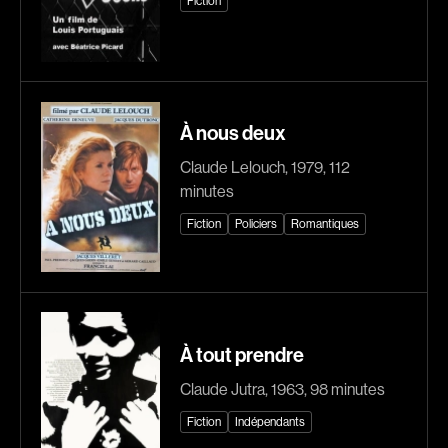
Fiction
Romantiques
Science-fiction
Sports
Thrillers
Western
À nous deux
Décennies
Claude Lelouch, 1979, 112
1920
1930
minutes
1940
1950
Fiction
Policiers
Romantiques
1960
1970
1980
1990
2000
2010
2020
À tout prendre
Claude Jutra, 1963, 98 minutes
Réalisateur
Fiction
Indépendants
(Daniel Grou) Podz
Absa Moussa Sene