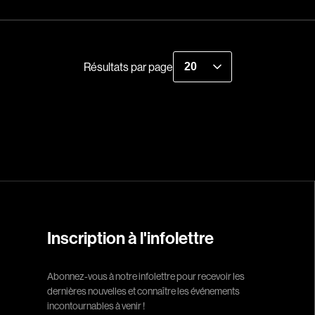
Indépendants
Recherche par mots-clés
Musicaux
Films, personnes, entrevues, bandes annonces ...
Romantiques
Résultats par page
Sports
Western
Décennies
1920
1940
1960
Inscription à l'infolettre
1980
2000
Abonnez-vous à notre infolettre pour recevoir les
2020
dernières nouvelles et connaître les événements
incontournables à venir !