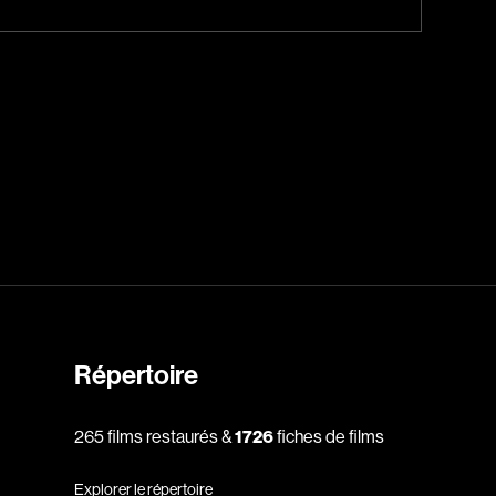
Jeunesse
Policiers
Science-fiction
Thrillers
1930
1950
1970
Répertoire
1990
2010
265 films restaurés &
1726
fiches de films
Explorer le répertoire