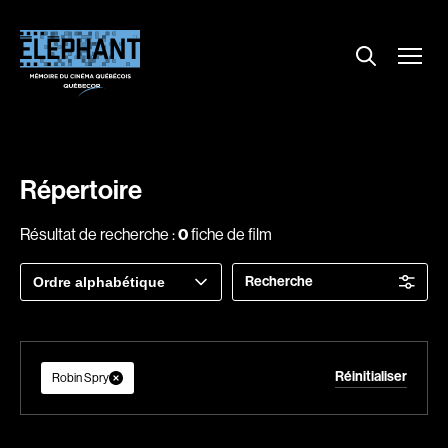
Menu
Explorer le répertoire
Projections
Entrevues
Nouvelles
Répertoire
À propos
Résultat de recherche :
0
fiche de film
Dossiers
Trier
Recherche
Comment louer un film ?
par
Contact
FAQ
About us
Réinitialiser
Robin Spry