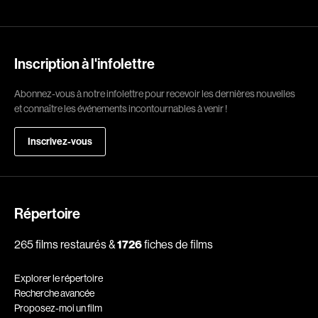
Romantiques
Science-fiction
Sports
Thrillers
Western
Inscription à l'infolettre
Décennies
Abonnez-vous à notre infolettre pour recevoir les dernières nouvelles
et connaître les événements incontournables à venir !
1920
1930
1940
1950
Inscrivez-vous
1960
1970
1980
1990
2000
2010
Répertoire
2020
265 films restaurés &
1726
fiches de films
Réalisateur
Explorer le répertoire
(Daniel Grou) Podz
Absa Moussa Sene
Recherche avancée
Adam Camil
Adam Mark
Proposez-moi un film