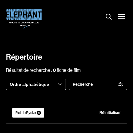
Menu
Explorer le répertoire
Projections
Entrevues
Nouvelles
Répertoire
À propos
Résultat de recherche :
0
fiche de film
Dossiers
Trier
Recherche
Comment louer un film ?
par
Contact
FAQ
Réinitialiser
About us
Piet de Rycker