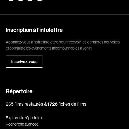
Romantiques
Science-fiction
Sports
Thrillers
Western
Inscription à l'infolettre
Décennies
Abonnez-vous à notre infolettre pour recevoir les dernières nouvelles
et connaître les événements incontournables à venir !
1920
1930
Inscrivez-vous
1940
1950
1960
1970
1980
1990
2000
2010
Répertoire
2020
265 films restaurés &
1726
fiches de films
Réalisateur
Explorer le répertoire
Recherche avancée
(Daniel Grou) Podz
Absa Moussa Sene