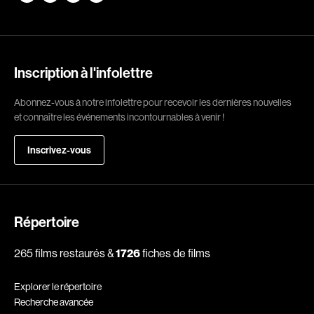
Romantiques
Science-fiction
Sports
Thrillers
Western
Inscription à l'infolettre
Décennies
Abonnez-vous à notre infolettre pour recevoir les dernières nouvelles
et connaître les événements incontournables à venir !
1920
1930
Inscrivez-vous
1940
1950
1960
1970
1980
1990
2000
2010
Répertoire
2020
265 films restaurés &
1726
fiches de films
Réalisateur
Explorer le répertoire
Recherche avancée
(Daniel Grou) Podz
Absa Moussa Sene