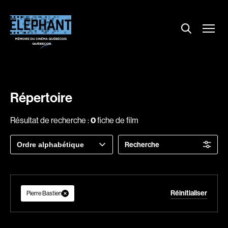
Menu
Explorer le répertoire
Projections
Entrevues
Nouvelles
Répertoire
À propos
Résultat de recherche :
0
fiche de film
Dossiers
Trier
Recherche
Comment louer un film ?
par
Contact
FAQ
Réinitialiser
About us
Pierre Bastien