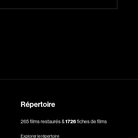
Jeunesse
Policiers
Science-fiction
Thrillers
1930
1950
1970
Répertoire
1990
2010
265 films restaurés &
1726
fiches de films
Explorer le répertoire