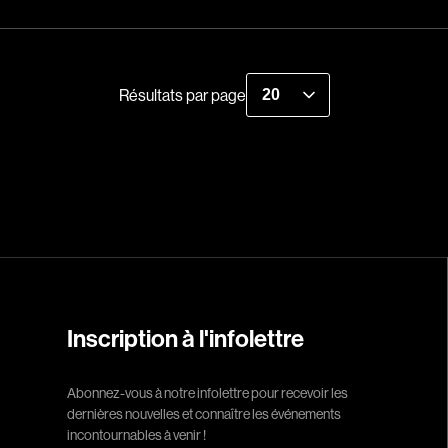
Indépendants
Recherche par mots-clés
Musicaux
Films, personnes, entrevues, bandes annonces ...
Romantiques
Résultats par page
Sports
Western
Décennies
1920
1940
1960
Inscription à l'infolettre
1980
2000
Abonnez-vous à notre infolettre pour recevoir les
2020
dernières nouvelles et connaître les événements
incontournables à venir !