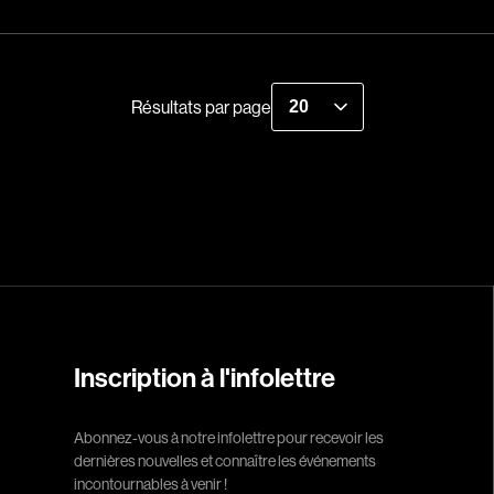
Historiques
About us
Indépendants
Recherche par mots-clés
Musicaux
Films, personnes, entrevues, bandes annonces ...
Résultats par page
Romantiques
Sports
Western
Décennies
1920
1940
Inscription à l'infolettre
1960
1980
Abonnez-vous à notre infolettre pour recevoir les
2000
dernières nouvelles et connaître les événements
2020
incontournables à venir !