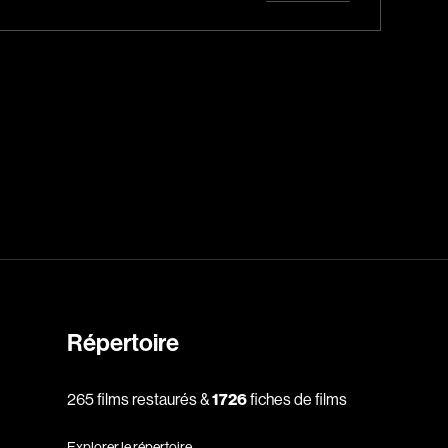
Horreur
Jeunesse
Policiers
Science-fiction
Thrillers
1930
1950
Répertoire
1970
1990
265 films restaurés &
1726
fiches de films
2010
Explorer le répertoire