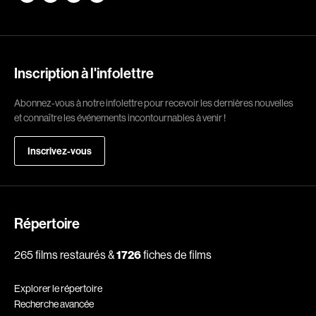
Romantiques
Science-fiction
Sports
Thrillers
Western
Inscription à l'infolettre
Décennies
Abonnez-vous à notre infolettre pour recevoir les dernières nouvelles
et connaître les événements incontournables à venir !
1920
1930
Inscrivez-vous
1940
1950
1960
1970
1980
1990
2000
2010
Répertoire
2020
265 films restaurés &
1726
fiches de films
Réalisateur
Explorer le répertoire
Recherche avancée
(Daniel Grou) Podz
Absa Moussa Sene