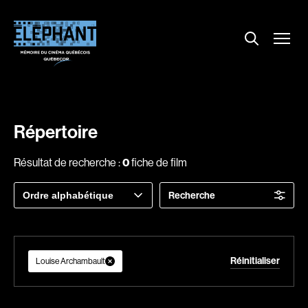
Menu
Explorer le répertoire
Projections
Entrevues
Nouvelles
Répertoire
À propos
Résultat de recherche :
0
fiche de film
Dossiers
Trier
Recherche
Comment louer un film ?
par
Contact
FAQ
Réinitialiser
About us
Louise Archambault