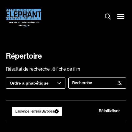
Menu
Explorer le répertoire
Projections
Entrevues
Nouvelles
Répertoire
À propos
Résultat de recherche :
0
fiche de film
Dossiers
Trier
Recherche
Comment louer un film ?
par
Contact
FAQ
About us
Réinitialiser
Laurence Ferreira Barbosa