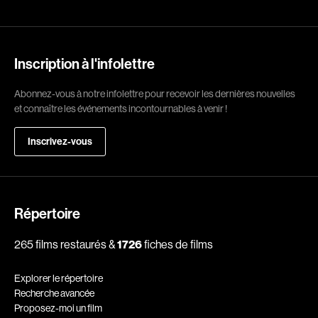
Romantiques
Science-fiction
Sports
Thrillers
Western
Inscription à l'infolettre
Décennies
Abonnez-vous à notre infolettre pour recevoir les dernières nouvelles
et connaître les événements incontournables à venir !
1920
1930
1940
1950
Inscrivez-vous
1960
1970
1980
1990
2000
2010
Répertoire
2020
265 films restaurés &
1726
fiches de films
Réalisateur
Explorer le répertoire
(Daniel Grou) Podz
Absa Moussa Sene
Recherche avancée
Adam Camil
Adam Mark
Proposez-moi un film