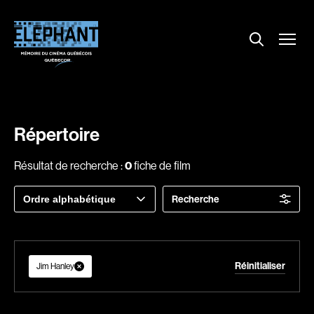
Menu
Explorer le répertoire
Projections
Entrevues
Nouvelles
Répertoire
À propos
Résultat de recherche :
0
fiche de film
Dossiers
Trier
Recherche
Comment louer un film ?
par
Contact
FAQ
Réinitialiser
About us
Jim Hanley