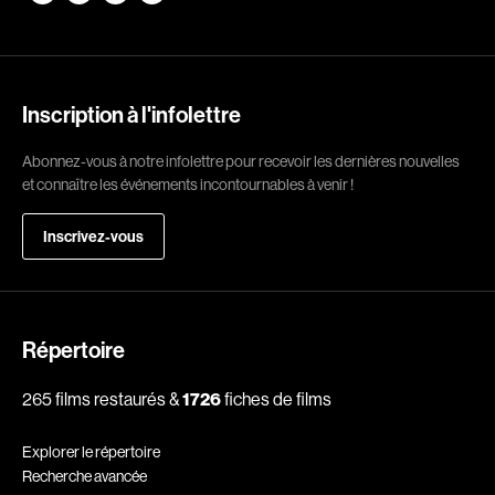
Romantiques
Science-fiction
Sports
Thrillers
Western
Inscription à l'infolettre
Décennies
Abonnez-vous à notre infolettre pour recevoir les dernières nouvelles
et connaître les événements incontournables à venir !
1920
1930
Inscrivez-vous
1940
1950
1960
1970
1980
1990
2000
2010
Répertoire
2020
265 films restaurés &
1726
fiches de films
Réalisateur
Explorer le répertoire
Recherche avancée
(Daniel Grou) Podz
Absa Moussa Sene