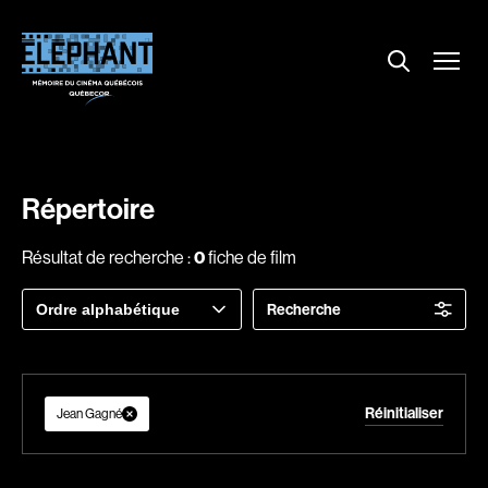
Menu
Explorer le répertoire
Projections
Entrevues
Nouvelles
Répertoire
À propos
Résultat de recherche :
0
fiche de film
Dossiers
Trier
Recherche
Comment louer un film ?
par
Contact
FAQ
Réinitialiser
About us
Jean Gagné