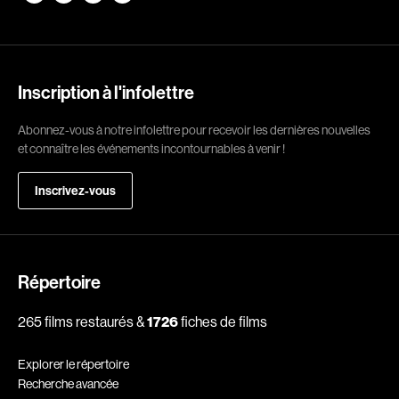
Romantiques
Science-fiction
Sports
Thrillers
Western
Inscription à l'infolettre
Décennies
Abonnez-vous à notre infolettre pour recevoir les dernières nouvelles
et connaître les événements incontournables à venir !
1920
1930
Inscrivez-vous
1940
1950
1960
1970
1980
1990
2000
2010
Répertoire
2020
265 films restaurés &
1726
fiches de films
Réalisateur
Explorer le répertoire
Recherche avancée
(Daniel Grou) Podz
Absa Moussa Sene