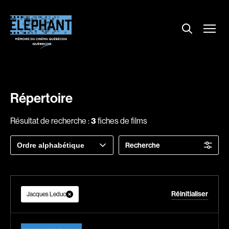
Menu
Explorer le répertoire
Projections
Entrevues
Nouvelles
Répertoire
À propos
Résultat de recherche :
3
fiches de films
Dossiers
Trier
Recherche
Comment louer un film ?
par
Contact
FAQ
Réinitialiser
About us
Jacques Leduc