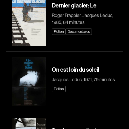
Dernier glacier; Le
Explorer par
Roger Frappier, Jacques Leduc,
1985, 84 minutes
Genres
Fiction
Documentaires
Action
Amateurs
Animation
Art
Aventure
Biographiques
Comédies
Comédies musicales
On est loin du soleil
Documentaires
Drames
Jacques Leduc, 1971, 79 minutes
Érotiques
Étudiants
Fiction
Famille
Fantastiques
Fiction
Guerre
Historiques
Horreur
Indépendants
Jeunesse
Musicaux
Policiers