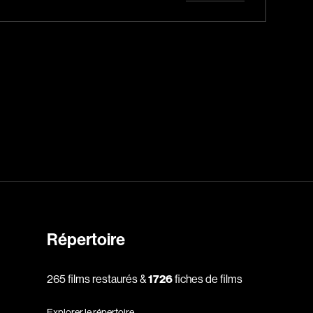
Horreur
Jeunesse
Policiers
Science-fiction
Thrillers
1930
1950
Répertoire
1970
1990
265 films restaurés &
1726
fiches de films
2010
Explorer le répertoire