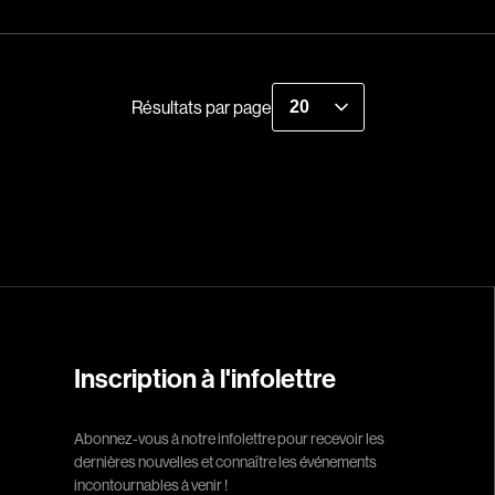
Historiques
About us
Indépendants
Recherche par mots-clés
Musicaux
Films, personnes, entrevues, bandes annonces ...
Résultats par page
Romantiques
Sports
Western
Décennies
1920
1940
Inscription à l'infolettre
1960
1980
Abonnez-vous à notre infolettre pour recevoir les
2000
dernières nouvelles et connaître les événements
2020
incontournables à venir !