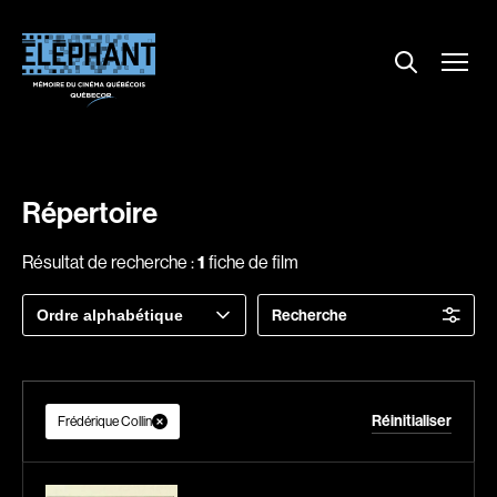
Menu
Explorer le répertoire
Projections
Entrevues
Nouvelles
Répertoire
À propos
Résultat de recherche :
1
fiche de film
Dossiers
Trier
Recherche
Comment louer un film ?
par
Contact
FAQ
Réinitialiser
About us
Frédérique Collin