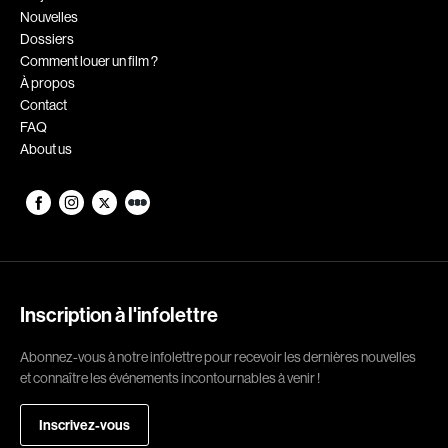
Nouvelles
Romantiques
Science-fiction
Dossiers
Sports
Thrillers
Comment louer un film ?
À propos
Western
Contact
FAQ
Décennies
About us
1920
1930
1940
1950
1960
1970
1980
1990
2000
2010
Inscription à l'infolettre
2020
Abonnez-vous à notre infolettre pour recevoir les dernières nouvelles
et connaître les événements incontournables à venir !
Réalisateur
Inscrivez-vous
(Daniel Grou) Podz
Absa Moussa Sene